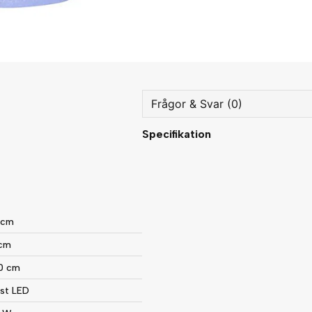
Frågor & Svar (0)
Specifikation
question
Fråga oss något om denna
name
Namn
 cm
 cm
0 cm
Ja, ni får publicera min fråg
 st LED