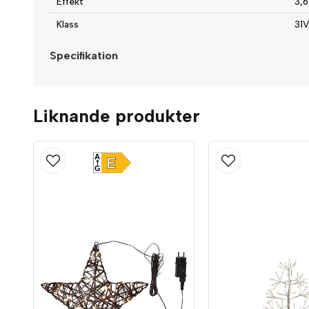
Effekt
3,
Klass
31V
Specifikation
Liknande produkter
A
E
G