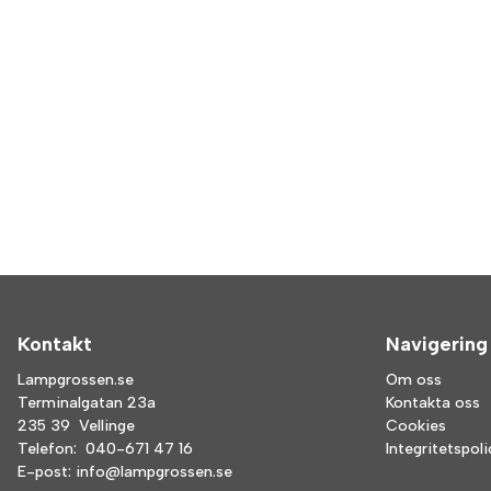
Kontakt
Navigering
Lampgrossen.se
Om oss
Terminalgatan 23a
Kontakta oss
235 39 Vellinge
Cookies
Telefon:
040-671 47 16
Integritetspol
E-post:
info@lampgrossen.se