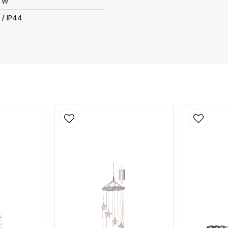
6 W
 / IP44