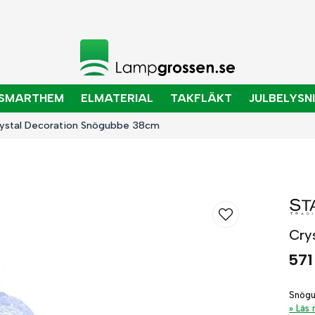
SMARTHEM
ELMATERIAL
TAKFLÄKT
JULBELYSN
ystal Decoration Snögubbe 38cm
Cry
571
Snögu
Läs