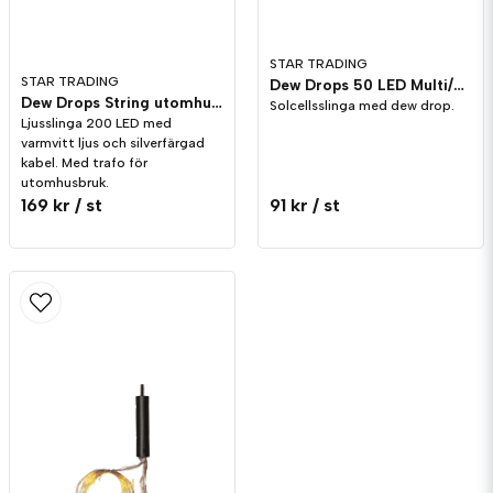
STAR TRADING
STAR TRADING
Dew Drops 50 LED Multi/Silver Solcell
Dew Drops String utomhus 200 LED Varmvit/Silver med trafo
Solcellsslinga med dew drop.
Ljusslinga 200 LED med
varmvitt ljus och silverfärgad
kabel. Med trafo för
utomhusbruk.
169 kr
/ st
91 kr
/ st