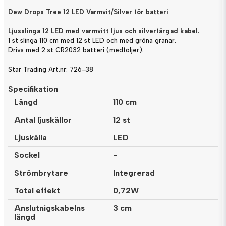
Dew Drops Tree 12 LED Varmvit/Silver för batteri
Ljusslinga 12 LED med varmvitt ljus och silverfärgad kabel.
1 st slinga 110 cm med 12 st LED och med gröna granar.
Drivs med 2 st CR2032 batteri (medföljer).
Star Trading Art.nr: 726-38
Specifikation
Längd
110 cm
Antal ljuskällor
12 st
Ljuskälla
LED
Sockel
-
Strömbrytare
Integrerad
Total effekt
0,72W
Anslutnigskabelns
3 cm
längd