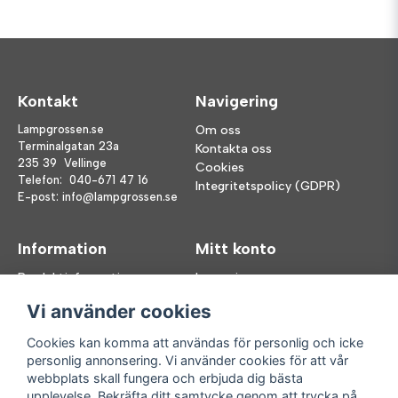
Kontakt
Navigering
Lampgrossen.se
Om oss
Terminalgatan 23a
Kontakta oss
235 39 Vellinge
Cookies
Telefon:
040-671 47 16
Integritetspolicy (GDPR)
E-post:
info@lampgrossen.se
Information
Mitt konto
Produktinformation
Logga in
Köpvillkor
Registrera dig
Vi använder cookies
FAQ
Glömt lösenord?
Våra varumärken
Cookies kan komma att användas för personlig och icke
personlig annonsering. Vi använder cookies för att vår
Följ oss
Handla enkelt
webbplats skall fungera och erbjuda dig bästa
upplevelse. Bekräfta ditt samtycke genom att trycka på
Facebook