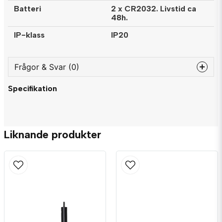
Batteri
2 x CR2032. Livstid ca
48h.
IP-klass
IP20
Frågor & Svar (0)
Specifikation
question
Fråga oss något om denna produkten...
Liknande produkter
name
Namn
email
Mejladress