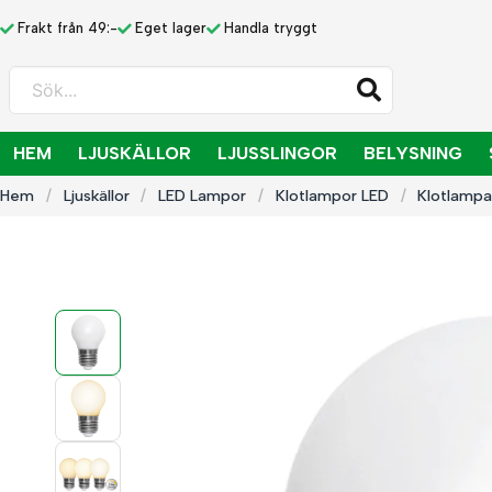
Frakt från 49:-
Eget lager
Handla tryggt
Sök...
HEM
LJUSKÄLLOR
LJUSSLINGOR
BELYSNING
Hem
Ljuskällor
LED Lampor
Klotlampor LED
Klotlamp