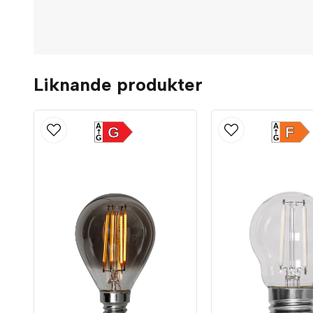
Liknande produkter
A
A
G
F
G
G