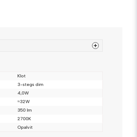
 produkten...
Klot
3-stegs dim
4,0W
email
Mejladress
≈32W
350 lm
2700K
a
Opalvit