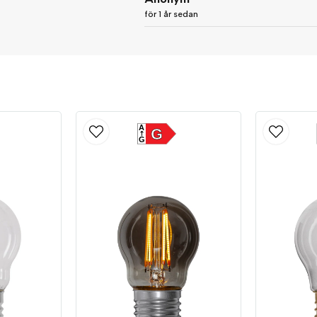
för 1 år sedan
A
G
G