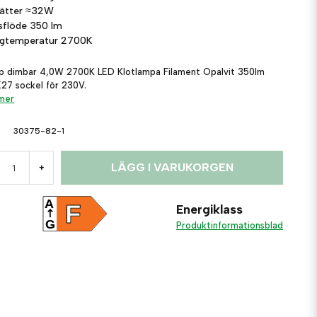
sätter
≈32W
usflöde
350 lm
rgtemperatur
2700K
p dimbar 4,0W 2700K LED Klotlampa Filament Opalvit 350lm
27 sockel för 230V.
 mer
30375-82-1
LÄGG I VARUKORGEN
+
A
F
Energiklass
G
Produktinformationsblad