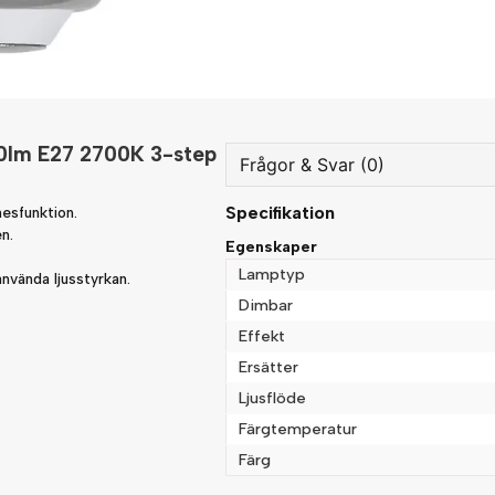
0lm E27 2700K 3-step
Frågor & Svar (0)
Specifikation
esfunktion.
question
Fråga oss något om denna
n.
Egenskaper
Lamptyp
nvända ljusstyrkan.
Dimbar
Effekt
name
Namn
Ersätter
Ljusflöde
Färgtemperatur
Ja, ni får publicera min fråg
Färg