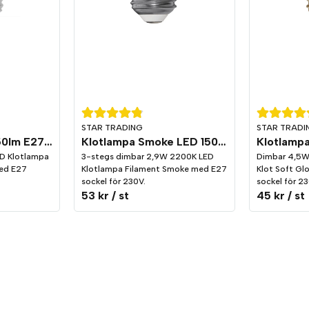
STAR TRADING
STAR TRADI
Klotlampa LED 250lm E27 Vita Filament 2700K Dim
Klotlampa Smoke LED 150lm E27 2200K 3-stegs dimming
D Klotlampa
3-stegs dimbar 2,9W 2200K LED
Dimbar 4,5W
ed E27
Klotlampa Filament Smoke med E27
Klot Soft G
sockel för 230V.
sockel för 23
53 kr
/ st
45 kr
/ st