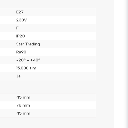
E27
230V
F
IP20
Skicka fråga
Star Trading
Ra90
-20° - +40°
15.000 tim
Ja
45 mm
78 mm
45 mm