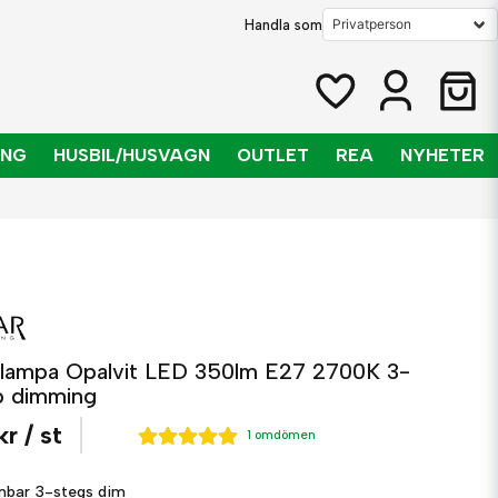
Handla som
ING
HUSBIL/HUSVAGN
OUTLET
REA
NYHETER
tlampa Opalvit LED 350lm E27 2700K 3-
p dimming
kr
/ st
1 omdömen
mbar
3-stegs dim