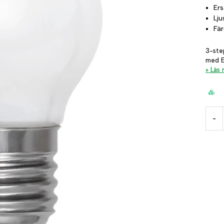
Er
Lj
Fä
3-ste
med E
Läs
-