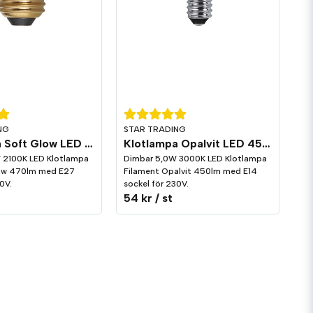
NG
STAR TRADING
Klotlampa Soft Glow LED 470lm E27 2100K Dim
Klotlampa Opalvit LED 450lm E14 3000K Dim
 2100K LED Klotlampa
Dimbar 5,0W 3000K LED Klotlampa
low 470lm med E27
Filament Opalvit 450lm med E14
0V.
sockel för 230V.
54 kr
/ st