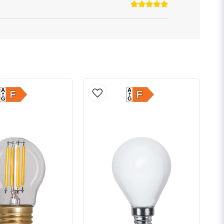
A
A
F
F
G
G