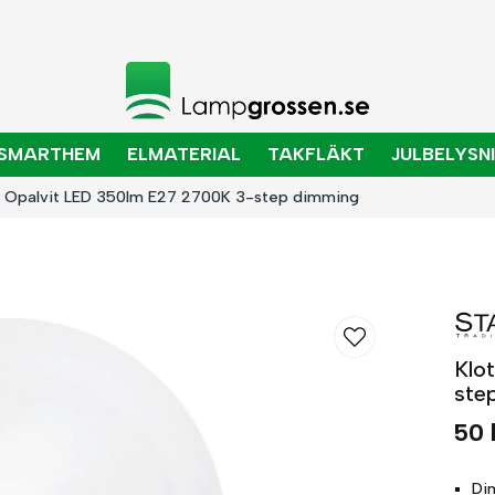
SMARTHEM
ELMATERIAL
TAKFLÄKT
JULBELYSN
a Opalvit LED 350lm E27 2700K 3-step dimming
Klo
ste
50 
Di