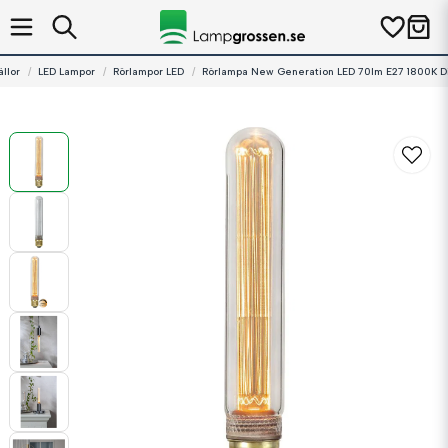
ällor
LED Lampor
Rörlampor LED
Rörlampa New Generation LED 70lm E27 1800K D