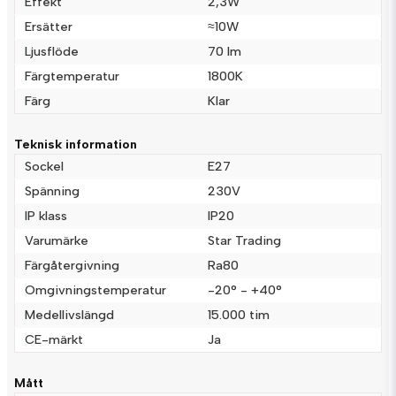
Effekt
2,3W
name
Namn
Ersätter
≈10W
Ljusflöde
70 lm
email
Färgtemperatur
1800K
Mejladress
Färg
Klar
Teknisk information
Ja, ni får publicera min fråga
Sockel
E27
Spänning
230V
IP klass
IP20
Varumärke
Star Trading
Färgåtergivning
Ra80
Omgivningstemperatur
-20° - +40°
Medellivslängd
15.000 tim
Skicka fråga
CE-märkt
Ja
Mått