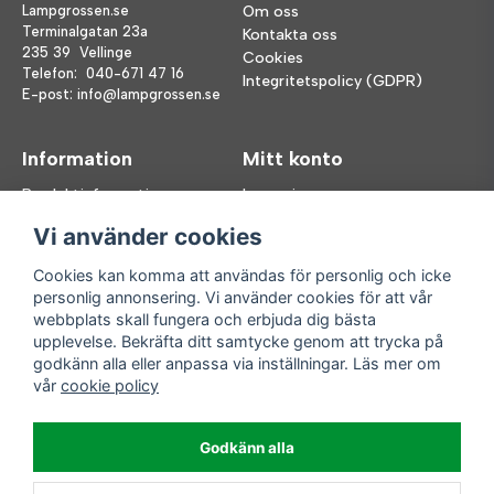
Lampgrossen.se
Om oss
Terminalgatan 23a
Kontakta oss
235 39 Vellinge
Cookies
Telefon:
040-671 47 16
Integritetspolicy (GDPR)
E-post:
info@lampgrossen.se
Information
Mitt konto
Produktinformation
Logga in
Köpvillkor
Registrera dig
Vi använder cookies
FAQ
Glömt lösenord?
Våra varumärken
Cookies kan komma att användas för personlig och icke
personlig annonsering. Vi använder cookies för att vår
Följ oss
Handla enkelt
webbplats skall fungera och erbjuda dig bästa
upplevelse. Bekräfta ditt samtycke genom att trycka på
Facebook
godkänn alla eller anpassa via inställningar. Läs mer om
Instagram
vår
cookie policy
Enkla leveranser
Godkänn alla