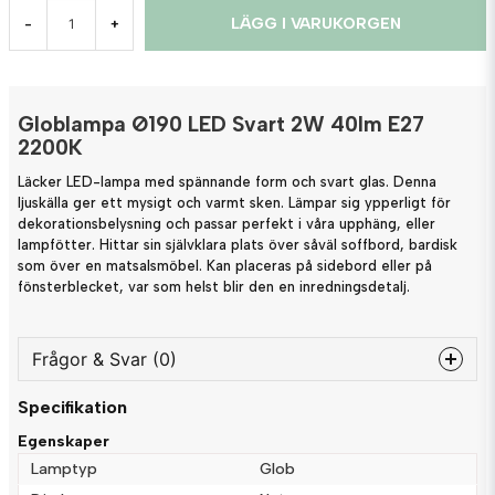
LÄGG I VARUKORGEN
-
+
Globlampa Ø190 LED Svart 2W 40lm E27
2200K
Läcker LED-lampa med spännande form och svart glas. Denna
ljuskälla ger ett mysigt och varmt sken. Lämpar sig ypperligt för
dekorationsbelysning och passar perfekt i våra upphäng, eller
lampfötter. Hittar sin självklara plats över såväl soffbord, bardisk
som över en matsalsmöbel. Kan placeras på sidebord eller på
fönsterblecket, var som helst blir den en inredningsdetalj.
Frågor & Svar (0)
Specifikation
question
Fråga oss något om denna produkten...
Egenskaper
Lamptyp
Glob