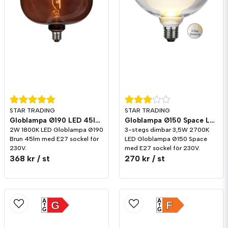
STAR TRADING
STAR TRADING
Globlampa Ø190 LED 45lm E27 Brun 1800K
Globlampa Ø150 Space LED 350lm E27 2700K 3-stegs dimming
2W 1800K LED Globlampa Ø190
3-stegs dimbar 3,5W 2700K
Brun 45lm med E27 sockel för
LED Globlampa Ø150 Space
230V.
med E27 sockel för 230V.
368 kr
/ st
270 kr
/ st
A
A
G
F
G
G