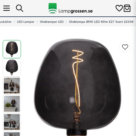
uskällor
LED Lampor
Globlampor LED
Globlampa Ø190 LED 40lm E27 Svart 2200K