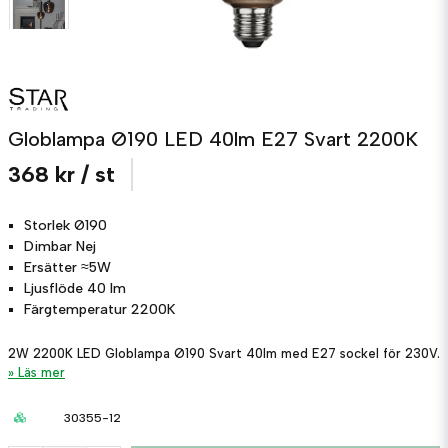
Globlampa Ø190 LED 40lm E27 Svart 2200K
368 kr
/ st
Storlek
Ø190
Dimbar
Nej
Ersätter
≈5W
Ljusflöde
40 lm
Färgtemperatur
2200K
2W 2200K LED Globlampa Ø190 Svart 40lm med E27 sockel för 230V.
Läs mer
30355-12