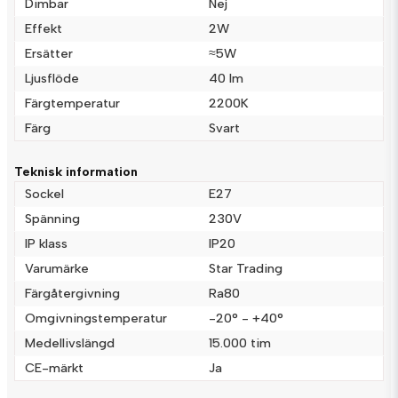
Dimbar
Nej
Effekt
2W
name
Namn
Ersätter
≈5W
Ljusflöde
40 lm
email
Färgtemperatur
2200K
Mejladress
Färg
Svart
Teknisk information
Ja, ni får publicera min fråga
Sockel
E27
Spänning
230V
IP klass
IP20
Varumärke
Star Trading
Färgåtergivning
Ra80
Omgivningstemperatur
-20° - +40°
Medellivslängd
15.000 tim
Skicka fråga
CE-märkt
Ja