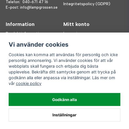
Telefon:
040-671 47 16
Integritetspolicy (GDPR)
E-post:
info@lampgrossen.se
Information
Mitt konto
Produktinformation
Logga in
Köpvillkor
Registrera dig
Vi använder cookies
FAQ
Glömt lösenord?
Våra varumärken
Cookies kan komma att användas för personlig och icke
personlig annonsering. Vi använder cookies för att vår
Följ oss
Handla enkelt
webbplats skall fungera och erbjuda dig bästa
upplevelse. Bekräfta ditt samtycke genom att trycka på
Facebook
godkänn alla eller anpassa via inställningar. Läs mer om
Instagram
vår
cookie policy
Enkla leveranser
Godkänn alla
Inställningar
Powered by Nyehandel AB