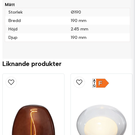
Mått
Storlek
Ø190
Bredd
190 mm
Höjd
245 mm
Djup
190 mm
Liknande produkter
A
F
G