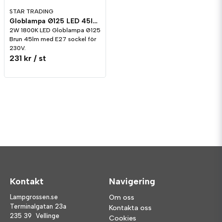
STAR TRADING
Globlampa Ø125 LED 45lm E27 Brun 1800K
2W 1800K LED Globlampa Ø125
Brun 45lm med E27 sockel för
230V.
231 kr
/ st
Kontakt
Navigering
Lampgrossen.se
Om oss
Terminalgatan 23a
Kontakta oss
235 39 Vellinge
Cookies