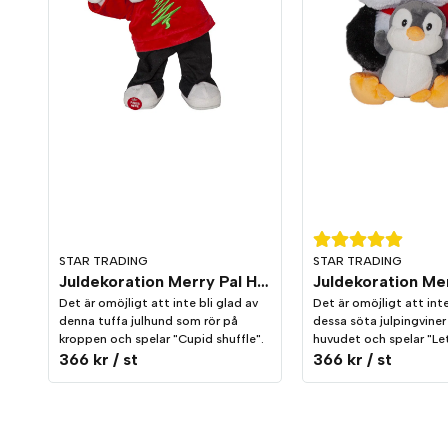
STAR TRADING
STAR TRADING
Juldekoration Merry Pal Hund Melodi/Rörelse
Det är omöjligt att inte bli glad av
Det är omöjligt att inte
denna tuffa julhund som rör på
dessa söta julpingviner
kroppen och spelar "Cupid shuffle".
huvudet och spelar "Let
366 kr
/ st
366 kr
/ st