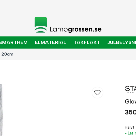
SMARTHEM
ELMATERIAL
TAKFLÄKT
JULBELYSN
st 20cm
Glo
350
Halvt
Läs