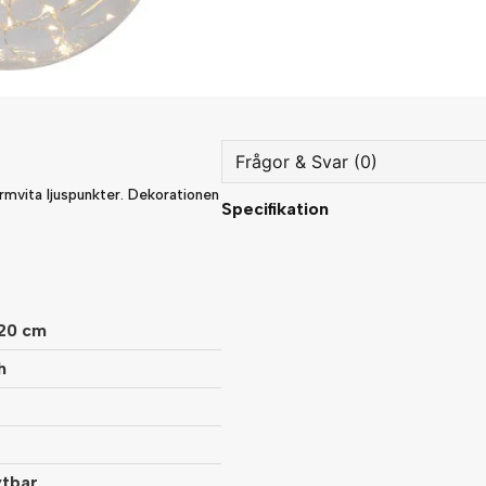
Frågor & Svar (0)
armvita ljuspunkter. Dekorationen
Specifikation
question
Fråga oss något om denna
/20 cm
name
Namn
h
Ja, ni får publicera min fråg
ytbar