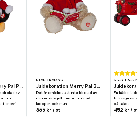
STAR TRADING
STAR TRADI
Juldekoration Merry Pal Pingvin Melodi/Rörelse
Juldekoration Merry Pal Björn Melodi/Rörelse
 bli glad av
Det är omöjligt att inte bli glad av
En härlig jul
 som rör
denna söta julbjörn som rör på
folkvagnsbus
 it snow".
kroppen och mun.
på taket.
366 kr
/ st
452 kr
/ s