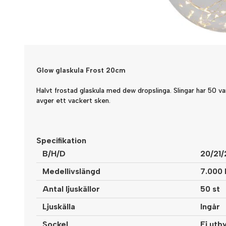
Glow glaskula Frost 20cm
Halvt frostad glaskula med dew dropslinga. Slingar har 50 v
avger ett vackert sken.
Specifikation
B/H/D
20/21
Medellivslängd
7.000 
Antal ljuskällor
50 st
Ljuskälla
Ingår
Sockel
Ej utb