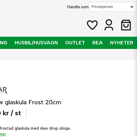
Handla som
ING
HUSBIL/HUSVAGN
OUTLET
REA
NYHETER
w glaskula Frost 20cm
 kr
/ st
 frostad glaskula med dew drop slinga.
 mer