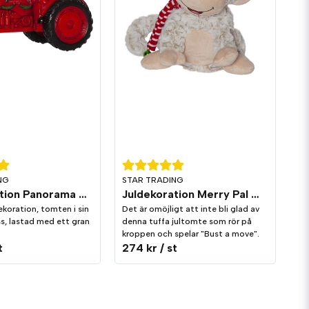
NG
STAR TRADING
Juldekoration Panorama Merryville Traktor
Juldekoration Merry Pal Apa Melodi/Rörelse
dekoration, tomten i sin
Det är omöjligt att inte bli glad av
s, lastad med ett gran
denna tuffa jultomte som rör på
kroppen och spelar "Bust a move".
t
274 kr
/ st