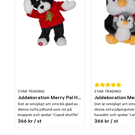
STAR TRADING
STAR TRADING
Juldekoration Merry Pal Hund Melodi/Rörelse
Det är omöjligt att inte bli glad av
Det är omöjligt att inte
denna tuffa julhund som rör på
dessa söta julpingviner
kroppen och spelar "Cupid shuffle".
huvudet och spelar "Let
366 kr
/ st
366 kr
/ st