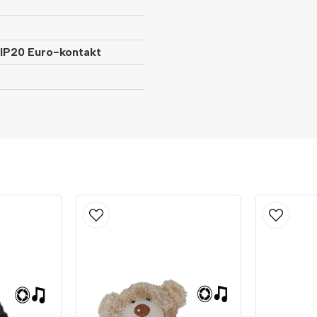
IP20 Euro-kontakt
Kristin frågade
för 8 månader seda
Är det fönsterkontakt till denn
Butiken svarade
Hej
Nej det är en Transformator 3V