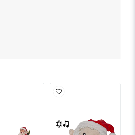
Skicka fråga
n
a lampa?
 DC 0,9W IP20 Schuko-kontakt.