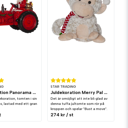
NG
STAR TRADING
Juldekoration Panorama Merryville Traktor
Juldekoration Merry Pal Apa Melodi/Rörelse
dekoration, tomten i sin
Det är omöjligt att inte bli glad av
s, lastad med ett gran
denna tuffa jultomte som rör på
kroppen och spelar "Bust a move".
t
274 kr
/ st