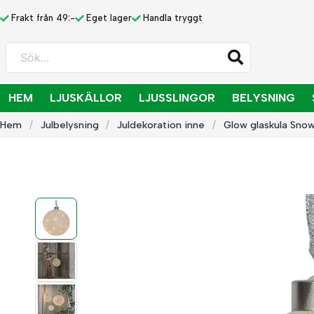
Frakt från 49:-
Eget lager
Handla tryggt
Sök...
HEM
LJUSKÄLLOR
LJUSSLINGOR
BELYSNING
Hem
Julbelysning
Juldekoration inne
Glow glaskula Sno