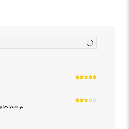
 produkten...
email
Mejladress
ig belysning.
a