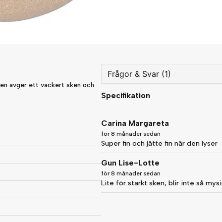
Frågor & Svar (1)
en avger ett vackert sken och
Specifikation
question
Fråga oss något om denna
Carina Margareta
för 8 månader sedan
Super fin och jätte fin när den lyser
name
Namn
Gun Lise-Lotte
för 8 månader sedan
Lite för starkt sken, blir inte så mys
Ja, ni får publicera min fråg