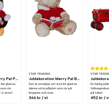
STAR TRADING
STAR TRADI
Juldekoration Merry Pal Pingvin Melodi/Rörelse
Juldekoration Merry Pal Björn Melodi/Rörelse
 bli glad av
Det är omöjligt att inte bli glad av
En härlig jul
 som rör
denna söta julbjörn som rör på
folkvagnsbus
 it snow".
kroppen och mun.
på taket.
366 kr
/ st
452 kr
/ s