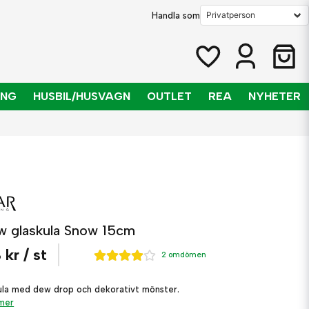
Handla som
ING
HUSBIL/HUSVAGN
OUTLET
REA
NYHETER
w glaskula Snow 15cm
 kr
/ st
2 omdömen
ula med dew drop och dekorativt mönster.
 mer