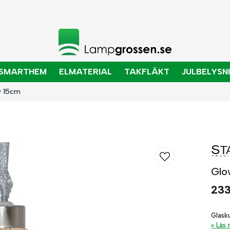
SMARTHEM
ELMATERIAL
TAKFLÄKT
JULBELYSN
w 15cm
Glo
233
Glask
Läs