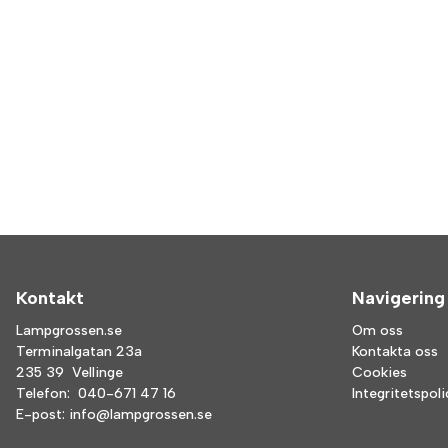
Kontakt
Navigering
Lampgrossen.se
Om oss
Terminalgatan 23a
Kontakta oss
235 39 Vellinge
Cookies
Telefon:
040-671 47 16
Integritetspol
E-post:
info@lampgrossen.se