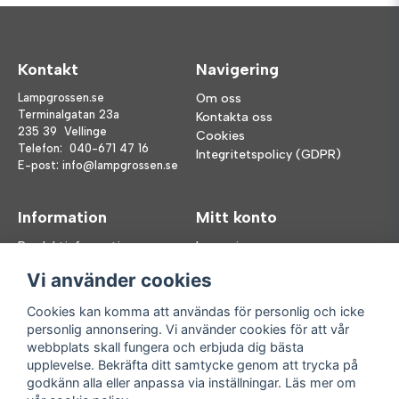
Kontakt
Navigering
Lampgrossen.se
Om oss
Terminalgatan 23a
Kontakta oss
235 39 Vellinge
Cookies
Telefon:
040-671 47 16
Integritetspolicy (GDPR)
E-post:
info@lampgrossen.se
Information
Mitt konto
Produktinformation
Logga in
Köpvillkor
Registrera dig
Vi använder cookies
FAQ
Glömt lösenord?
Våra varumärken
Cookies kan komma att användas för personlig och icke
personlig annonsering. Vi använder cookies för att vår
Följ oss
Handla enkelt
webbplats skall fungera och erbjuda dig bästa
upplevelse. Bekräfta ditt samtycke genom att trycka på
Facebook
godkänn alla eller anpassa via inställningar. Läs mer om
Instagram