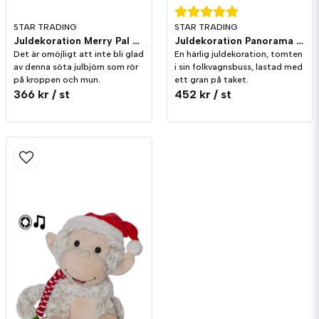
STAR TRADING
STAR TRADING
Juldekoration Merry Pal Björn Melodi/Rörelse
Juldekoration Panorama Merryville Traktor
Det är omöjligt att inte bli glad
En härlig juldekoration, tomten
av denna söta julbjörn som rör
i sin folkvagnsbuss, lastad med
på kroppen och mun.
ett gran på taket.
366 kr
/ st
452 kr
/ st