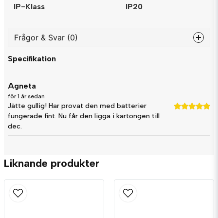
IP-Klass
IP20
Frågor & Svar (0)
Specifikation
question
Fråga oss något om denna produkten...
Agneta
för 1 år sedan
Jätte gullig! Har provat den med batterier
name
fungerade fint. Nu får den ligga i kartongen till
Namn
dec.
email
Mejladress
Liknande produkter
Ja, ni får publicera min fråga