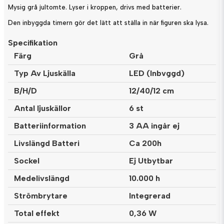
Mysig grå jultomte. Lyser i kroppen, drivs med batterier.
Den inbyggda timern gör det lätt att ställa in när figuren ska lysa.
Specifikation
Färg
Grå
Typ Av Ljuskälla
LED (Inbvggd)
B/H/D
12/40/12 cm
Antal ljuskällor
6 st
Batteriinformation
3 AA ingår ej
Livslängd Batteri
Ca 200h
Sockel
Ej Utbytbar
Medelivslängd
10.000 h
Strömbrytare
Integrerad
Total effekt
0,36 W