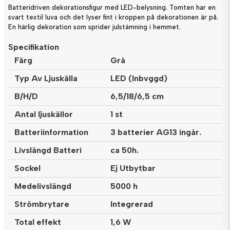
Batteridriven dekorationsfigur med LED-belysning. Tomten har en
svart textil luva och det lyser fint i kroppen på dekorationen är på.
En härlig dekoration som sprider julstämning i hemmet.
Specifikation
Färg
Grå
Typ Av Ljuskälla
LED (Inbvggd)
B/H/D
6,5/18/6,5 cm
Antal ljuskällor
1 st
Batteriinformation
3 batterier AG13 ingår.
Livslängd Batteri
ca 50h.
Sockel
Ej Utbytbar
Medelivslängd
5000 h
Strömbrytare
Integrerad
Total effekt
1,6 W