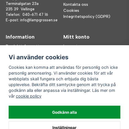
Terminalgatan 23a
Kontakta oss
235 39 Vellinge
Cookies
Telefon:
040-671 47 16
Integritetspolicy (GDPR)
E-post:
info@lampgrossen.se
Information
Mitt konto
Produktinformation
Logga in
Köpvillkor
Registrera dig
Vi använder cookies
FAQ
Glömt lösenord?
Våra varumärken
Cookies kan komma att användas för personlig och icke
personlig annonsering. Vi använder cookies för att vår
Följ oss
Handla enkelt
webbplats skall fungera och erbjuda dig bästa
upplevelse. Bekräfta ditt samtycke genom att trycka på
Facebook
godkänn alla eller anpassa via inställningar. Läs mer om
Instagram
vår
cookie policy
Enkla leveranser
Godkänn alla
Inställningar