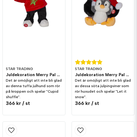
Skicka fråga
STAR TRADING
STAR TRADING
Juldekoration Merry Pal Hund Melodi/Rörelse
Juldekoration Merry Pal Pingvin Melodi/Rörelse
Det är omöjligt att inte bli glad
Det är omöjligt att inte bli glad
av denna tuffa julhund som rör
av dessa söta julpingviner som
på kroppen och spelar "Cupid
rör huvudet och spelar "Let it
shuffle".
snow".
366 kr
/ st
366 kr
/ st