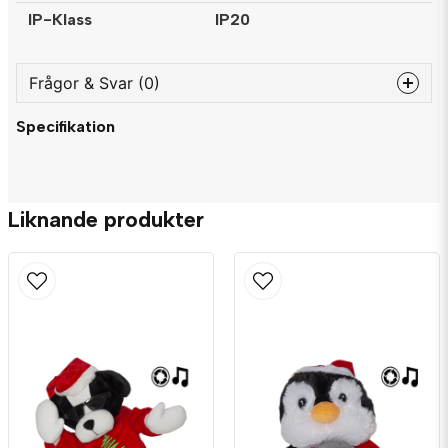
IP-Klass
IP20
Frågor & Svar (0)
Specifikation
question
Fråga oss något om denna produkten...
Liknande produkter
name
Namn
email
Mejladress
Ja, ni får publicera min fråga