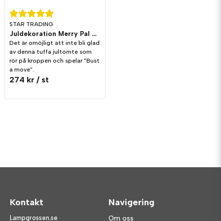
STAR TRADING
Juldekoration Merry Pal Apa Melodi/Rörelse
Det är omöjligt att inte bli glad
av denna tuffa jultomte som
rör på kroppen och spelar "Bust
a move".
274 kr
/ st
Kontakt
Navigering
Lampgrossen.se
Om oss