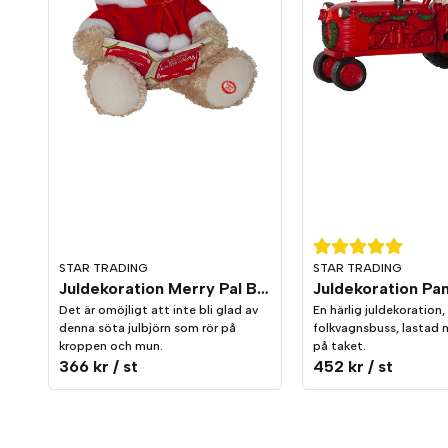
STAR TRADING
STAR TRADING
Juldekoration Merry Pal Björn Melodi/Rörelse
Det är omöjligt att inte bli glad av
En härlig juldekoration,
denna söta julbjörn som rör på
folkvagnsbuss, lastad 
kroppen och mun.
på taket.
366 kr
/ st
452 kr
/ st