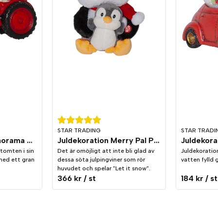
STAR TRADING
STAR TRADI
Juldekoration Panorama Merryville Traktor
Juldekoration Merry Pal Pingvin Melodi/Rörelse
Juldekorat
 tomten i sin
Det är omöjligt att inte bli glad av
Juldekoratio
med ett gran
dessa söta julpingviner som rör
vatten fylld 
huvudet och spelar "Let it snow".
366 kr
/ st
184 kr
/ st