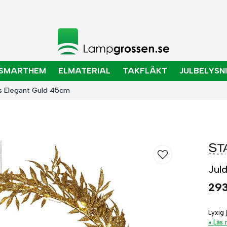
SMARTHEM
ELMATERIAL
TAKFLÄKT
JULBELYSN
ns Elegant Guld 45cm
Jul
293
Lyxig 
Läs