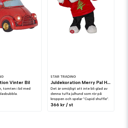
NG
STAR TRADING
ion Vinter Bil
Juldekoration Merry Pal Hund Melodi/Rörelse
n, tomten i bil med
Det är omöjligt att inte bli glad av
glasbubbla.
denna tuffa julhund som rör på
kroppen och spelar "Cupid shuffle".
366 kr
/ st