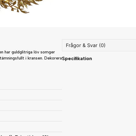
Frågor & Svar (0)
en har guldglitriga löv somger
stämningsfullt i kransen. Dekorera
Specifikation
question
Fråga oss något om denna
name
Namn
Ja, ni får publicera min fråg