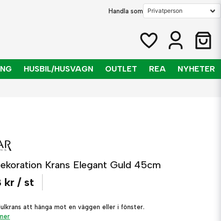
Handla som
ING
HUSBIL/HUSVAGN
OUTLET
REA
NYHETER
dekoration Krans Elegant Guld 45cm
 kr
/ st
julkrans att hänga mot en väggen eller i fönster.
 mer