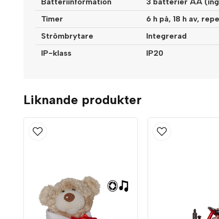
Batteriinformation
3 batterier AA (ingå
Timer
6 h på, 18 h av, re
Strömbrytare
Integrerad
IP-klass
IP20
Liknande produkter