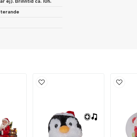
r ej). Brinntid ca. 10h.
peterande