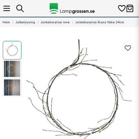
Hem
Julbelysning
Juldekoration inne
Juldekoration Krans Nike 24cm