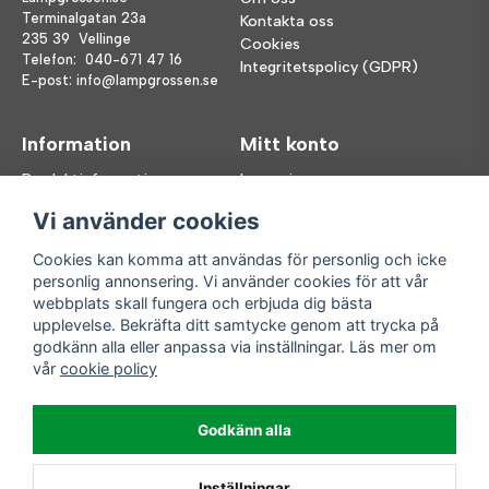
Terminalgatan 23a
Kontakta oss
235 39 Vellinge
Cookies
Telefon:
040-671 47 16
Integritetspolicy (GDPR)
E-post:
info@lampgrossen.se
Information
Mitt konto
Produktinformation
Logga in
Köpvillkor
Registrera dig
Vi använder cookies
FAQ
Glömt lösenord?
Våra varumärken
Cookies kan komma att användas för personlig och icke
personlig annonsering. Vi använder cookies för att vår
Följ oss
Handla enkelt
webbplats skall fungera och erbjuda dig bästa
upplevelse. Bekräfta ditt samtycke genom att trycka på
Facebook
godkänn alla eller anpassa via inställningar. Läs mer om
Instagram
vår
cookie policy
Enkla leveranser
Godkänn alla
Inställningar