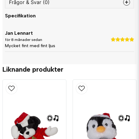
Frågor & Svar (0)
Specifikation
question
Fråga oss något om denna produkten...
Jan Lennart
för 8 månader sedan
Mycket fint med fint ljus
name
Namn
Liknande produkter
email
Mejladress
Ja, ni får publicera min fråga