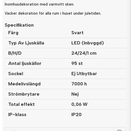
Inomhusdekoration med varmvitt sken.
Vacker dekoration för alla rum i huset under juletiden.
Specifikation
Färg
Svart
Typ Av Ljuskälla
LED (Inbvggd)
B/H/D
24/24/1 cm
Antal ljuskällor
95 st
Sockel
Ej Utbytbar
Medelivslängd
7000 h
Strömbrytare
Nej
Total effekt
0,06 W
IP-klass
IP20