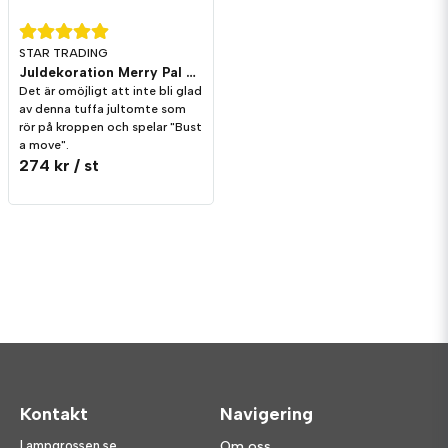
STAR TRADING
Juldekoration Merry Pal Apa Melodi/Rörelse
Det är omöjligt att inte bli glad
av denna tuffa jultomte som
rör på kroppen och spelar "Bust
a move".
274 kr
/ st
Kontakt
Navigering
Lampgrossen.se
Om oss