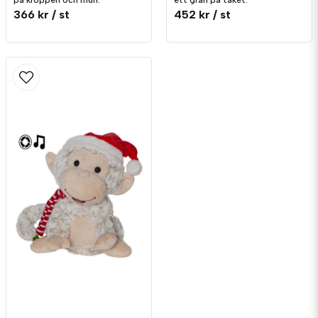
på kroppen och mun.
ett gran på taket.
366 kr
/ st
452 kr
/ st