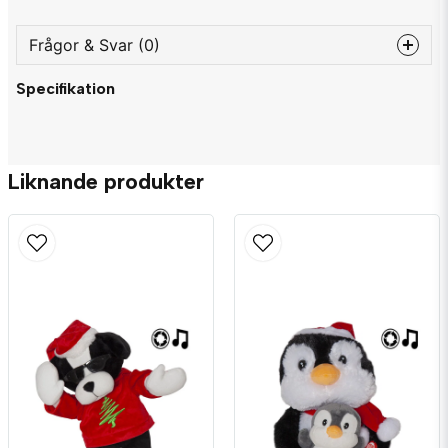
Frågor & Svar (0)
Specifikation
question
Fråga oss något om denna produkten...
Liknande produkter
name
Namn
email
Mejladress
Ja, ni får publicera min fråga