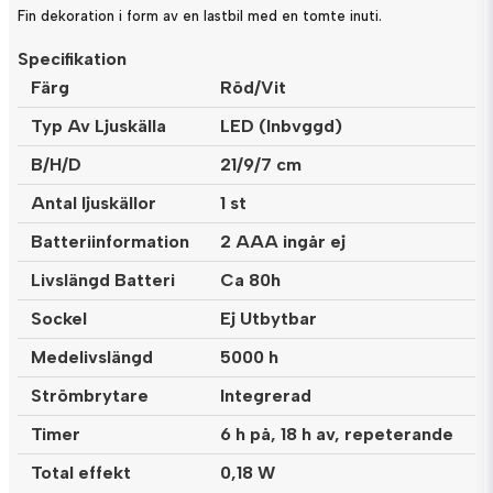
Fin dekoration i form av en lastbil med en tomte inuti.
Specifikation
Färg
Röd/Vit
Typ Av Ljuskälla
LED (Inbvggd)
B/H/D
21/9/7 cm
Antal ljuskällor
1 st
Batteriinformation
2 AAA ingår ej
Livslängd Batteri
Ca 80h
Sockel
Ej Utbytbar
Medelivslängd
5000 h
Strömbrytare
Integrerad
Timer
6 h på, 18 h av, repeterande
Total effekt
0,18 W