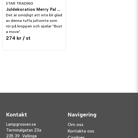
STAR TRADING
Juldekoration Merry Pal Apa Melodi/Rörelse
Det är omöjligt att inte bli glad
av denna tuffa jultomte som
rör på kroppen och spelar "Bust
a move".
274 kr
/ st
Kontakt
Navigering
Lampgrossen.se
Om oss
Terminalgatan 23a
Kontakta oss
235 39 Vellinge
Cookies