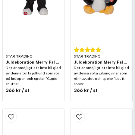
Skicka fråga
STAR TRADING
STAR TRADING
Juldekoration Merry Pal Hund Melodi/Rörelse
Juldekoration Merry Pal Pingvin Melodi/Rörelse
Det är omöjligt att inte bli glad
Det är omöjligt att inte bli glad
av denna tuffa julhund som rör
av dessa söta julpingviner som
på kroppen och spelar "Cupid
rör huvudet och spelar "Let it
shuffle".
snow".
366 kr
/ st
366 kr
/ st