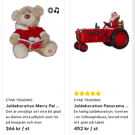
STAR TRADING
STAR TRADING
Juldekoration Merry Pal Björn Melodi/Rörelse
Juldekoration Panorama Merryville Traktor
Det är omöjligt att inte bli glad
En härlig juldekoration, tomten
av denna söta julbjörn som rör
i sin folkvagnsbuss, lastad med
på kroppen och mun.
ett gran på taket.
366 kr
/ st
452 kr
/ st