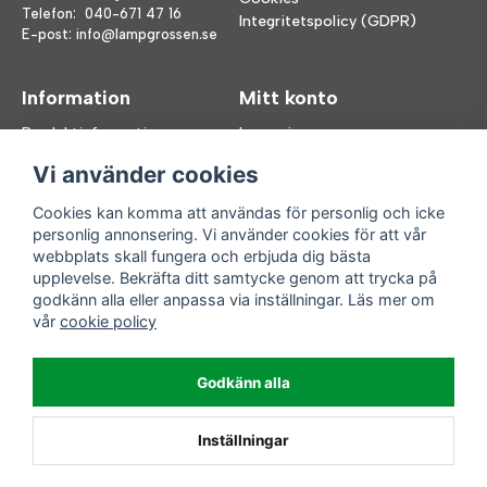
Telefon:
040-671 47 16
Integritetspolicy (GDPR)
E-post:
info@lampgrossen.se
Information
Mitt konto
Produktinformation
Logga in
Köpvillkor
Registrera dig
Vi använder cookies
FAQ
Glömt lösenord?
Våra varumärken
Cookies kan komma att användas för personlig och icke
personlig annonsering. Vi använder cookies för att vår
Följ oss
Handla enkelt
webbplats skall fungera och erbjuda dig bästa
upplevelse. Bekräfta ditt samtycke genom att trycka på
Facebook
godkänn alla eller anpassa via inställningar. Läs mer om
Instagram
vår
cookie policy
Enkla leveranser
Godkänn alla
Inställningar