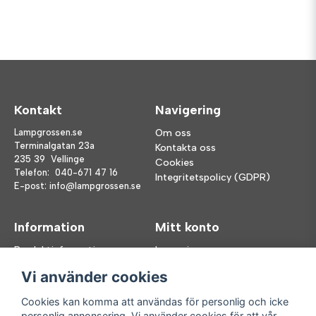
Kontakt
Navigering
Lampgrossen.se
Om oss
Terminalgatan 23a
Kontakta oss
235 39 Vellinge
Cookies
Telefon:
040-671 47 16
Integritetspolicy (GDPR)
E-post:
info@lampgrossen.se
Information
Mitt konto
Produktinformation
Logga in
Köpvillkor
Registrera dig
Vi använder cookies
FAQ
Glömt lösenord?
Våra varumärken
Cookies kan komma att användas för personlig och icke
personlig annonsering. Vi använder cookies för att vår