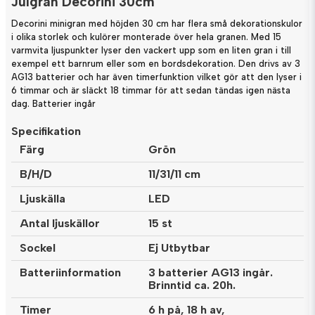
Julgran Decorini 30cm
Decorini minigran med höjden 30 cm har flera små dekorationskulor
i olika storlek och kulörer monterade över hela granen. Med 15
varmvita ljuspunkter lyser den vackert upp som en liten gran i till
exempel ett barnrum eller som en bordsdekoration. Den drivs av 3
AG13 batterier och har även timerfunktion vilket gör att den lyser i
6 timmar och är släckt 18 timmar för att sedan tändas igen nästa
dag. Batterier ingår
Specifikation
Färg
Grön
B/H/D
11/31/11 cm
Ljuskälla
LED
Antal ljuskällor
15 st
Sockel
Ej Utbytbar
Batteriinformation
3 batterier AG13 ingår.
Brinntid ca. 20h.
Timer
6 h på, 18 h av,