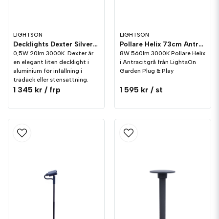
LIGHTSON
LIGHTSON
Decklights Dexter Silver 10-pack LightsOn Garden Plug & Play
Pollare Helix 73cm Antracitgrå 8W LightsOn Garden Plug & Play
0,5W 20lm 3000K. Dexter är
8W 560lm 3000K Pollare Helix
en elegant liten decklight i
i Antracitgrå från LightsOn
aluminium för infällning i
Garden Plug & Play
trädäck eller stensättning.
1 345 kr
/ frp
1 595 kr
/ st