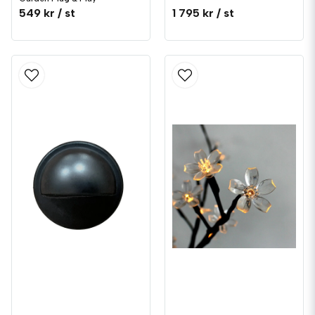
549 kr
/ st
1 795 kr
/ st