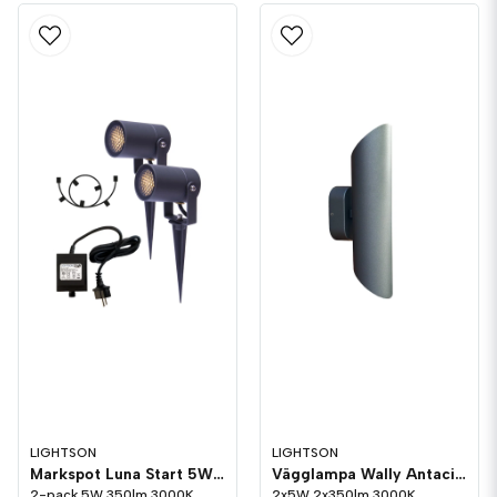
LIGHTSON
LIGHTSON
Markspot Luna Start 5W LightsOn Garden Plug & Play
Vägglampa Wally Antacit 2x5W LightsOn Garden Plug & Play
2-pack 5W 350lm 3000K
2x5W 2x350lm 3000K