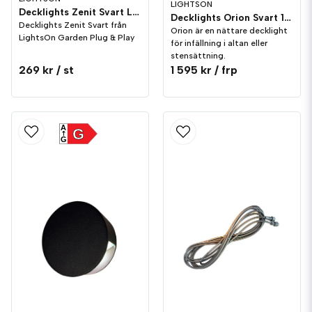
LIGHTSON
Decklights Zenit Svart LightsOn Garden Plug & Play
Decklights Orion Svart 10-pack IP65 LightsOn Garden Plug & Play
Decklights Zenit Svart från
Orion är en nättare decklight
LightsOn Garden Plug & Play
för infällning i altan eller
stensättning.
269 kr
/ st
1 595 kr
/ frp
A
G
G