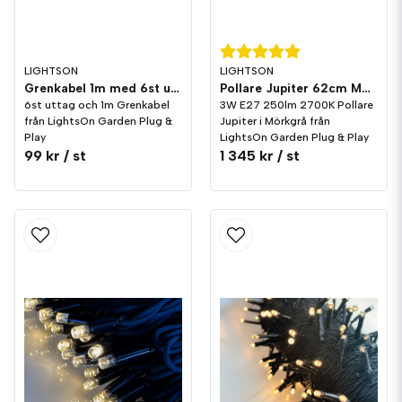
LIGHTSON
LIGHTSON
Grenkabel 1m med 6st uttag LightsOn Garden Plug & Play
Pollare Jupiter 62cm Mörkgrå 3W E27 LightsOn Garden Plug & Play
6st uttag och 1m Grenkabel
3W E27 250lm 2700K Pollare
från LightsOn Garden Plug &
Jupiter i Mörkgrå från
Play
LightsOn Garden Plug & Play
99 kr
/ st
1 345 kr
/ st