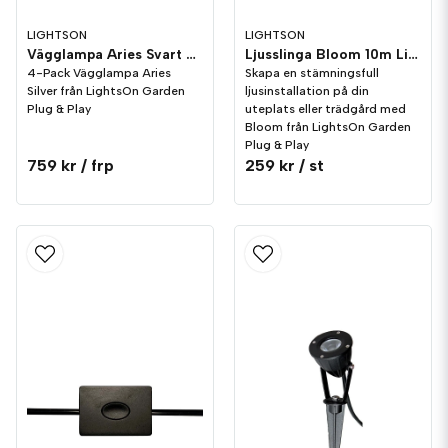
LIGHTSON
LIGHTSON
Vägglampa Aries Svart 4-pack LightsOn Garden Plug & Play
Ljusslinga Bloom 10m LightsOn Garden Plug & Play
4-Pack Vägglampa Aries
Skapa en stämningsfull
Silver från LightsOn Garden
ljusinstallation på din
Plug & Play
uteplats eller trädgård med
Bloom från LightsOn Garden
Plug & Play
759 kr
/ frp
259 kr
/ st