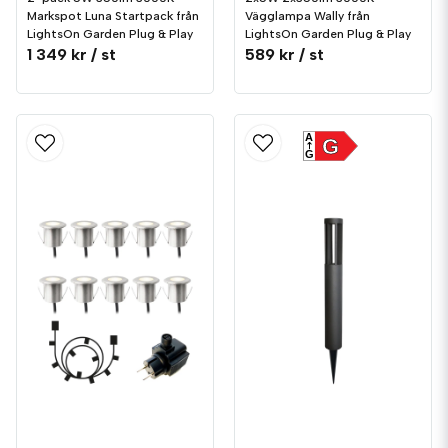
Markspot Luna Startpack från
Vägglampa Wally från
LightsOn Garden Plug & Play
LightsOn Garden Plug & Play
1 349 kr
/ st
589 kr
/ st
A
G
G