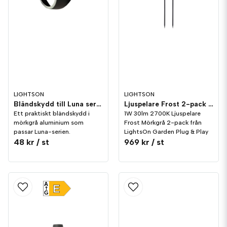
LIGHTSON
LIGHTSON
Bländskydd till Luna serien LightsOn Garden Plug & Play
Ljuspelare Frost 2-pack LightsOn Garden Plug & Play
Ett praktiskt bländskydd i
1W 30lm 2700K Ljuspelare
mörkgrå aluminium som
Frost Mörkgrå 2-pack från
passar Luna-serien.
LightsOn Garden Plug & Play
48 kr
/ st
969 kr
/ st
A
E
G