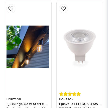
LIGHTSON
LIGHTSON
Ljusslinga Cosy Start 5m LightsOn Garden Plug & Play
Ljuskälla LED GU5,3 5W 350lm 3000K LightsOn Garden Plug & Play