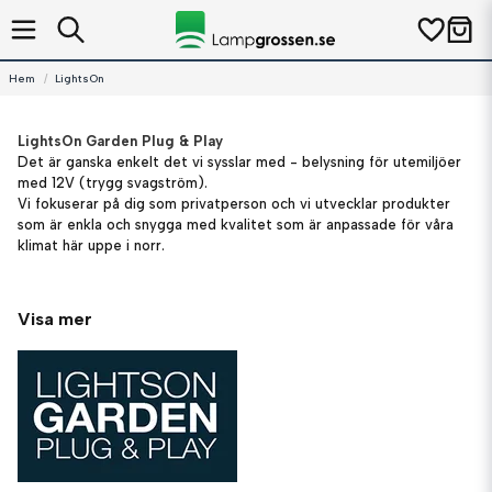
Hem
LightsOn
LightsOn Garden Plug & Play
Det är ganska enkelt det vi sysslar med - belysning för utemiljöer
med 12V (trygg svagström).
Vi fokuserar på dig som privatperson och vi utvecklar produkter
som är enkla och snygga med kvalitet som är anpassade för våra
klimat här uppe i norr.
Visa mer
LightsOn Garden Plug & Play
Du kan enkelt och snabbt installera och få en vackert upplyst
trädgård.
Här finner du ett fullständigt utbud av lampor för utemiljöer.
Ni finner dessutom många utbyggnadsmöjligheter som enkelt
kopplas samman med grenkopplingar och kablar i olika längder.
Det ska vara ett nöje att installera och ett nöje att njuta av
belysning.