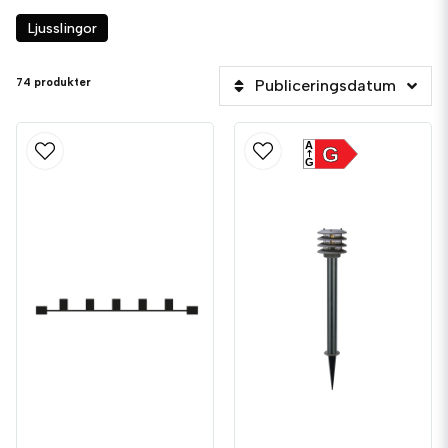
Ljusslingor
74 produkter
Publiceringsdatum
A
G
G