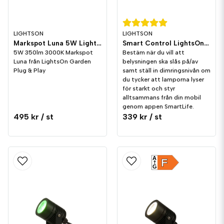
LIGHTSON
LIGHTSON
Markspot Luna 5W LightsOn Garden Plug & Play
Smart Control LightsOn Garden Plug & Play
5W 350lm 3000K Markspot
Bestäm när du vill att
Luna från LightsOn Garden
belysningen ska slås på/av
Plug & Play
samt ställ in dimringsnivån om
du tycker att lamporna lyser
för starkt och styr
alltsammans från din mobil
genom appen SmartLife.
495 kr
/ st
339 kr
/ st
A
F
G