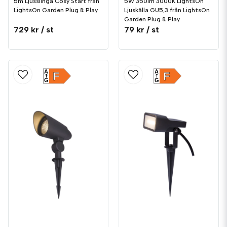
5m Ljusslinga Cosy Start från
5W 350lm 3000K LightsOn
LightsOn Garden Plug & Play
Ljuskälla GU5,3 från LightsOn
Garden Plug & Play
729 kr
/ st
79 kr
/ st
A
A
F
F
G
G