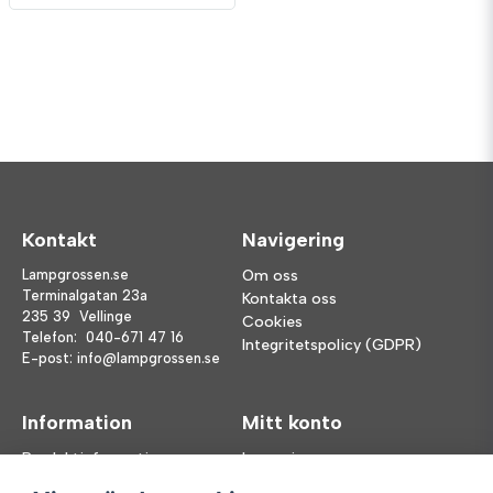
Kontakt
Navigering
Lampgrossen.se
Om oss
Terminalgatan 23a
Kontakta oss
235 39 Vellinge
Cookies
Telefon:
040-671 47 16
Integritetspolicy (GDPR)
E-post:
info@lampgrossen.se
Information
Mitt konto
Produktinformation
Logga in
Köpvillkor
Registrera dig