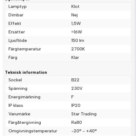
Lamptyp
Klot
Dimbar
Nej
Effekt
1,5W
name
Namn
Ersätter
≈16W
Ljusflöde
150 lm
email
Färgtemperatur
2700K
Mejladress
Färg
Klar
Teknisk information
Ja, ni får publicera min fråga
Sockel
B22
Spänning
230V
Energimärkning
F
IP klass
IP20
Varumärke
Star Trading
Färgåtergivning
Ra80
Omgivningstemperatur
-20° - +40°
Skicka fråga