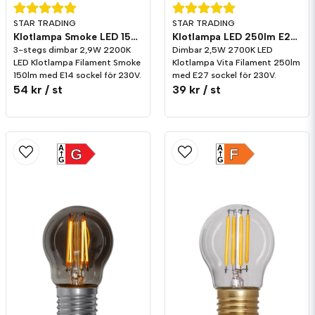
STAR TRADING
STAR TRADING
Klotlampa Smoke LED 150lm E14 2200K 3-stegs dimming
Klotlampa LED 250lm E27 Vita Filament 2700K Dim
3-stegs dimbar 2,9W 2200K
Dimbar 2,5W 2700K LED
LED Klotlampa Filament Smoke
Klotlampa Vita Filament 250lm
150lm med E14 sockel för 230V.
med E27 sockel för 230V.
54 kr
/ st
39 kr
/ st
A
A
G
F
G
G