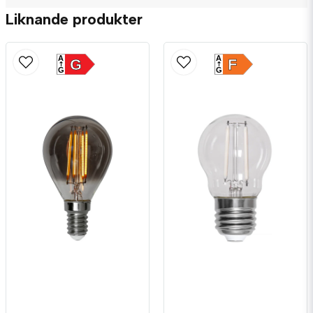
Liknande produkter
A
A
G
F
G
G