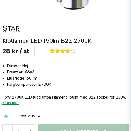
Klotlampa LED 150lm B22 2700K
28 kr
/ st
Dimbar
Nej
Ersätter
≈16W
Ljusflöde
150 lm
Färgtemperatur
2700K
1,5W 2700K LED Klotlampa Filament 150lm med B22 sockel för 230V.
Läs mer
30352-19-4