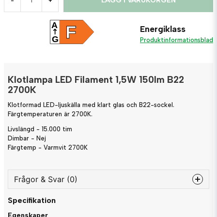
LÄGG I VARUKORGEN
-
+
A
F
Energiklass
G
Produktinformationsblad
Klotlampa LED Filament 1,5W 150lm B22
2700K
Klotformad LED-ljuskälla med klart glas och B22-sockel.
Färgtemperaturen är 2700K.
Livslängd - 15.000 tim
Dimbar - Nej
Färgtemp - Varmvit 2700K
Frågor & Svar (0)
Specifikation
question
Fråga oss något om denna produkten...
Egenskaper