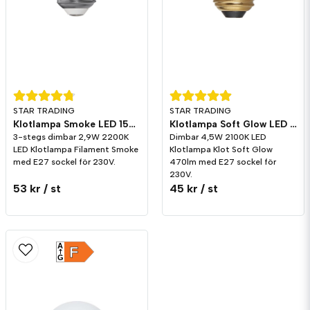
STAR TRADING
STAR TRADING
Klotlampa Smoke LED 150lm E27 2200K 3-stegs dimming
Klotlampa Soft Glow LED 470lm E27 2100K Dim
3-stegs dimbar 2,9W 2200K
Dimbar 4,5W 2100K LED
LED Klotlampa Filament Smoke
Klotlampa Klot Soft Glow
med E27 sockel för 230V.
470lm med E27 sockel för
230V.
53 kr
/ st
45 kr
/ st
A
F
G