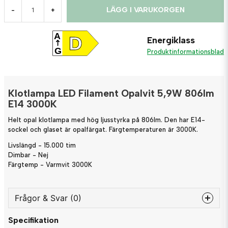
LÄGG I VARUKORGEN
-
+
A
D
Energiklass
G
Produktinformationsblad
Klotlampa LED Filament Opalvit 5,9W 806lm
E14 3000K
Helt opal klotlampa med hög ljusstyrka på 806lm. Den har E14-
sockel och glaset är opalfärgat. Färgtemperaturen är 3000K.
Livslängd - 15.000 tim
Dimbar - Nej
Färgtemp - Varmvit 3000K
Frågor & Svar (0)
Specifikation
question