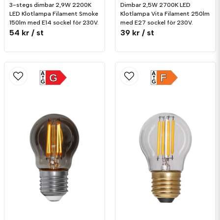
3-stegs dimbar 2,9W 2200K
Dimbar 2,5W 2700K LED
LED Klotlampa Filament Smoke
Klotlampa Vita Filament 250lm
150lm med E14 sockel för 230V.
med E27 sockel för 230V.
54 kr
/ st
39 kr
/ st
A
A
G
F
G
G