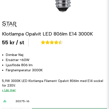
Klotlampa Opalvit LED 806lm E14 3000K
55 kr
/ st
Dimbar
Nej
Ersätter
≈60W
Ljusflöde
806 lm
Färgtemperatur
3000K
5,9W 3000K LED Klotlampa Filament Opalvit 806lm med E14 sockel
för 230V.
Läs mer
30375-16