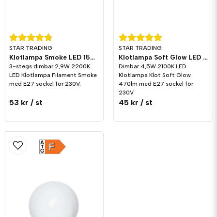
STAR TRADING
STAR TRADING
Klotlampa Smoke LED 150lm E27 2200K 3-stegs dimming
Klotlampa Soft Glow LED 470lm E27 2100K Dim
3-stegs dimbar 2,9W 2200K
Dimbar 4,5W 2100K LED
LED Klotlampa Filament Smoke
Klotlampa Klot Soft Glow
med E27 sockel för 230V.
470lm med E27 sockel för
230V.
53 kr
/ st
45 kr
/ st
A
F
G