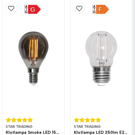
A
A
G
F
G
G
STAR TRADING
STAR TRADING
Klotlampa Smoke LED 150lm E14 2200K 3-stegs dimming
Klotlampa LED 250lm E27 Vita Filament 2700K Dim