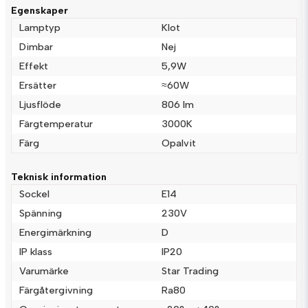
Fråga oss något om denna produkten...
Egenskaper
Lamptyp
Klot
Dimbar
Nej
Effekt
5,9W
name
Namn
Ersätter
≈60W
Ljusflöde
806 lm
email
Färgtemperatur
3000K
Mejladress
Färg
Opalvit
Teknisk information
Ja, ni får publicera min fråga
Sockel
E14
Spänning
230V
Energimärkning
D
IP klass
IP20
Varumärke
Star Trading
Färgåtergivning
Ra80