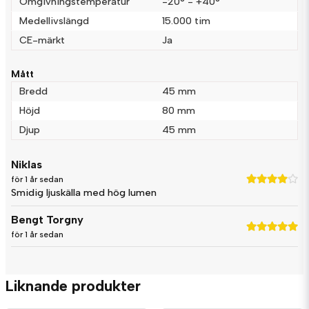
Omgivningstemperatur
-20° - +40°
Skicka fråga
Medellivslängd
15.000 tim
CE-märkt
Ja
Mått
Bredd
45 mm
Höjd
80 mm
Djup
45 mm
Niklas
för 1 år sedan
Smidig ljuskälla med hög lumen
Bengt Torgny
för 1 år sedan
Liknande produkter