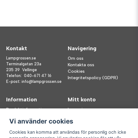
Kontakt
Navigering
Lampgrossen.se
Om oss
Terminalgatan 23a
Kontakta oss
235 39 Vellinge
Cookies
Telefon:
040-671 47 16
Integritetspolicy (GDPR)
E-post:
info@lampgrossen.se
Information
Mitt konto
Produktinformation
Logga in
Köpvillkor
Registrera dig
Vi använder cookies
FAQ
Glömt lösenord?
Våra varumärken
Cookies kan komma att användas för personlig och icke