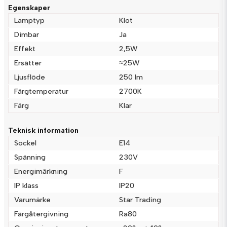
Fråga oss något om denna produkten...
Egenskaper
Lamptyp
Klot
Dimbar
Ja
Effekt
2,5W
name
Namn
Ersätter
≈25W
Ljusflöde
250 lm
email
Färgtemperatur
2700K
Mejladress
Färg
Klar
Teknisk information
Ja, ni får publicera min fråga
Sockel
E14
Spänning
230V
Energimärkning
F
IP klass
IP20
Varumärke
Star Trading
Färgåtergivning
Ra80