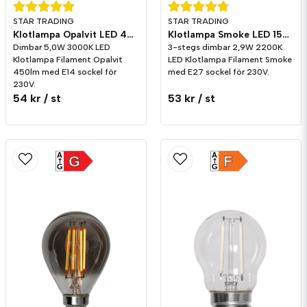
STAR TRADING
STAR TRADING
Klotlampa Opalvit LED 450lm E14 3000K Dim
Klotlampa Smoke LED 150lm E27 2200K 3-stegs dimming
Dimbar 5,0W 3000K LED
3-stegs dimbar 2,9W 2200K
Klotlampa Filament Opalvit
LED Klotlampa Filament Smoke
450lm med E14 sockel för
med E27 sockel för 230V.
230V.
54 kr
/ st
53 kr
/ st
A
A
G
F
G
G