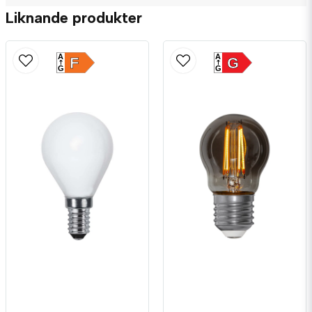
Liknande produkter
A
A
F
G
G
G