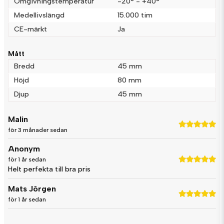
Omgivningstemperatur
-20° - +40°
Skicka fråga
Medellivslängd
15.000 tim
CE-märkt
Ja
Mått
Bredd
45 mm
Höjd
80 mm
Djup
45 mm
Malin
för 3 månader sedan
Anonym
för 1 år sedan
Helt perfekta till bra pris
Mats Jörgen
för 1 år sedan