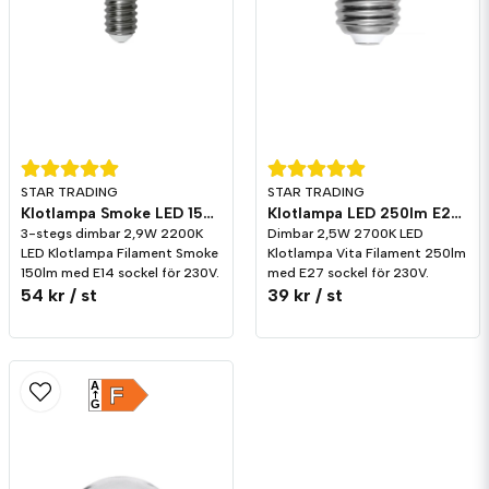
STAR TRADING
STAR TRADING
Klotlampa Smoke LED 150lm E14 2200K 3-stegs dimming
Klotlampa LED 250lm E27 Vita Filament 2700K Dim
3-stegs dimbar 2,9W 2200K
Dimbar 2,5W 2700K LED
LED Klotlampa Filament Smoke
Klotlampa Vita Filament 250lm
150lm med E14 sockel för 230V.
med E27 sockel för 230V.
54 kr
/ st
39 kr
/ st
A
F
G