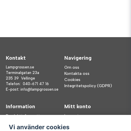
Kontakt
Navigering
Lampgrossen.se
Om oss
Terminalgatan 23a
Kontakta oss
235 39 Vellinge
Cookies
Telefon:
040-671 47 16
Integritetspolicy (GDPR)
E-post:
info@lampgrossen.se
Information
Mitt konto
Produktinformation
Logga in
Köpvillkor
Registrera dig
Vi använder cookies
FAQ
Glömt lösenord?