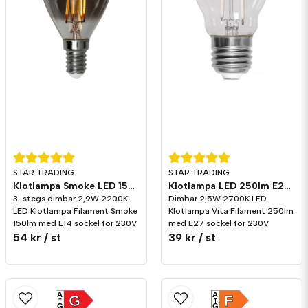
STAR TRADING
STAR TRADING
Klotlampa Smoke LED 150lm E14 2200K 3-stegs dimming
Klotlampa LED 250lm E27 Vita Filament 2700K Dim
3-stegs dimbar 2,9W 2200K
Dimbar 2,5W 2700K LED
LED Klotlampa Filament Smoke
Klotlampa Vita Filament 250lm
150lm med E14 sockel för 230V.
med E27 sockel för 230V.
54 kr
/ st
39 kr
/ st
A
A
G
F
G
G