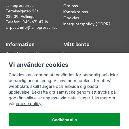
Lampgrossen.se
Om oss
Terminalgatan 23a
Kontakta oss
235 39 Vellinge
Cookies
Telefon:
040-671 47 16
Integritetspolicy (GDPR)
E-post:
info@lampgrossen.se
Information
Mitt konto
Produktinformation
Logga in
Köpvillkor
Registrera dig
Vi använder cookies
FAQ
Glömt lösenord?
Våra varumärken
Cookies kan komma att användas för personlig och icke
personlig annonsering. Vi använder cookies för att vår
Följ oss
Handla enkelt
webbplats skall fungera och erbjuda dig bästa
upplevelse. Bekräfta ditt samtycke genom att trycka på
Facebook
godkänn alla eller anpassa via inställningar. Läs mer om
Instagram
vår
cookie policy
Enkla leveranser
Godkänn alla