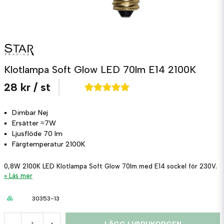
Klotlampa Soft Glow LED 70lm E14 2100K
28 kr
/ st
Dimbar
Nej
Ersätter
≈7W
Ljusflöde
70 lm
Färgtemperatur
2100K
0,8W 2100K LED Klotlampa Soft Glow 70lm med E14 sockel för 230V.
Läs mer
30353-13