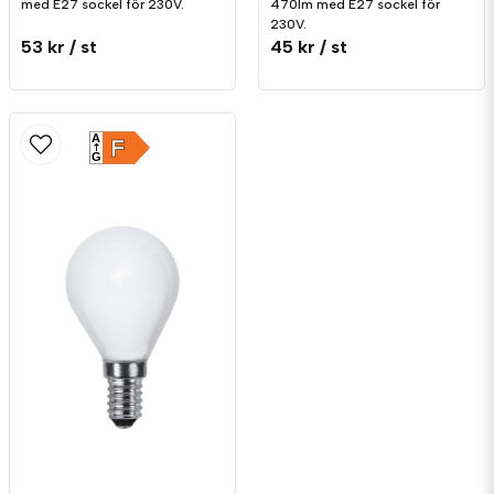
med E27 sockel för 230V.
470lm med E27 sockel för
230V.
53 kr
/ st
45 kr
/ st
A
F
G