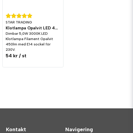
STAR TRADING
Klotlampa Opalvit LED 450lm E14 3000K Dim
Dimbar 5,0W 3000K LED
Klotlampa Filament Opalvit
450lm med E14 sockel för
230V.
54 kr
/ st
Kontakt
Navigering