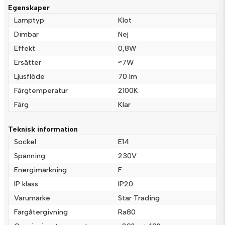
Fråga oss något om denna produkten...
Egenskaper
Lamptyp
Klot
Dimbar
Nej
Effekt
0,8W
name
Namn
Ersätter
≈7W
Ljusflöde
70 lm
email
Färgtemperatur
2100K
Mejladress
Färg
Klar
Teknisk information
Ja, ni får publicera min fråga
Sockel
E14
Spänning
230V
Energimärkning
F
IP klass
IP20
Varumärke
Star Trading
Färgåtergivning
Ra80