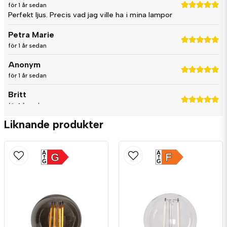
för 1 år sedan
Perfekt ljus. Precis vad jag ville ha i mina lampor
Petra Marie
för 1 år sedan
Anonym
för 1 år sedan
Britt
för 1 år sedan
Liknande produkter
A
A
G
F
G
G