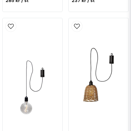
285 kr
/ st
237 kr
/ st