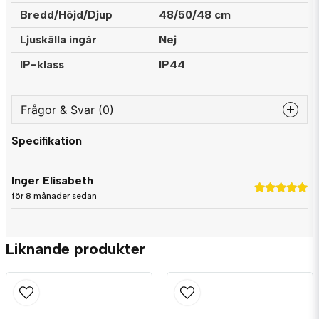
Bredd/Höjd/Djup
48/50/48 cm
Ljuskälla ingår
Nej
IP-klass
IP44
Frågor & Svar (0)
Specifikation
question
Fråga oss något om denna produkten...
Inger Elisabeth
för 8 månader sedan
name
Namn
Liknande produkter
email
Mejladress