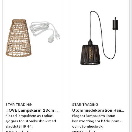
Ja, ni får publicera min fråga
Skicka fråga
STAR TRADING
STAR TRADING
TOVE Lampskärm 23cm IP44
Utomhusdekoration Hängande Twine Svart IP44
Flätad lampskärm av torkat
Elegant lampskärm i brun
sjögräs för utomhusbruk med
konstrotting för både inom-
sladdställ IP44.
och utomhusbruk.