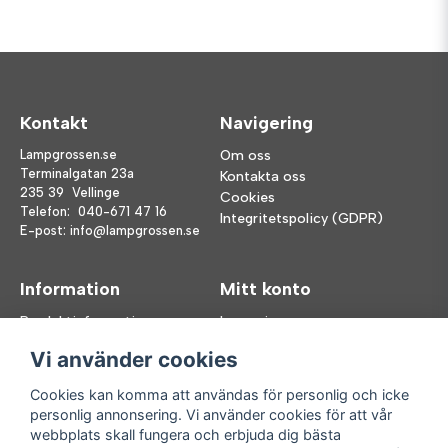
Kontakt
Navigering
Lampgrossen.se
Om oss
Terminalgatan 23a
Kontakta oss
235 39 Vellinge
Cookies
Telefon:
040-671 47 16
Integritetspolicy (GDPR)
E-post:
info@lampgrossen.se
Information
Mitt konto
Produktinformation
Logga in
Köpvillkor
Registrera dig
Vi använder cookies
FAQ
Glömt lösenord?
Våra varumärken
Cookies kan komma att användas för personlig och icke
personlig annonsering. Vi använder cookies för att vår
Följ oss
Handla enkelt
webbplats skall fungera och erbjuda dig bästa