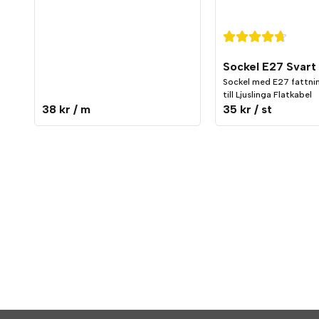
Sockel med E27 fattni
till Ljuslinga Flatkabel
38 kr
/ m
35 kr
/ st