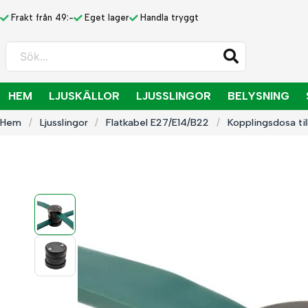
Frakt från 49:-
Eget lager
Handla tryggt
Sök...
HEM
LJUSKÄLLOR
LJUSSLINGOR
BELYSNING
Hem
Ljusslingor
Flatkabel E27/E14/B22
Kopplingsdosa till