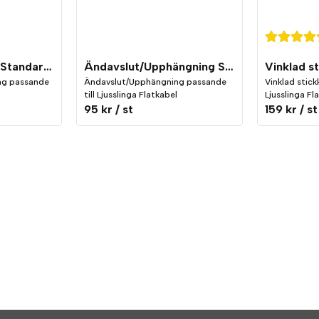
Sockel E27 Svart Standard med fäste till flatkabel inkl. tätningsring
Ändavslut/Upphängning Svart till Ljusslinga Flatkabel Standard
ng passande
Ändavslut/Upphängning passande
Vinklad stick
till Ljusslinga Flatkabel
Ljusslinga F
95 kr
/ st
159 kr
/ st