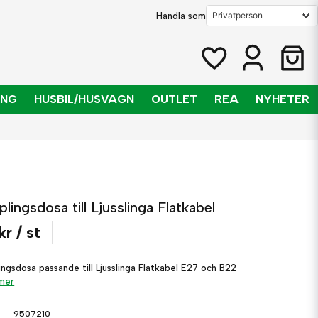
Handla som
ING
HUSBIL/HUSVAGN
OUTLET
REA
NYHETER
lingsdosa till Ljusslinga Flatkabel
kr
/ st
ingsdosa passande till Ljusslinga Flatkabel E27 och B22
 mer
9507210