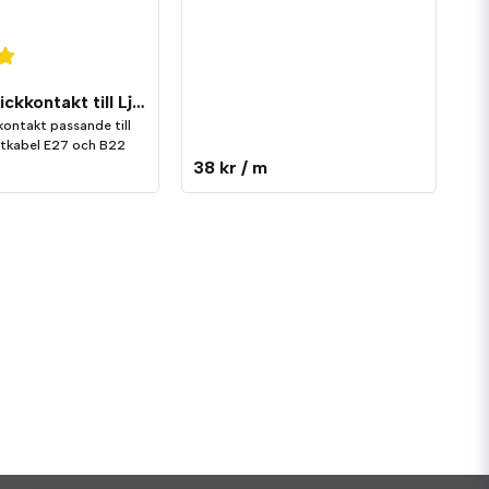
Vinklad stickkontakt till Ljusslinga Flatkabel
kontakt passande till
latkabel E27 och B22
38 kr
/ m