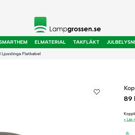
SMARTHEM
ELMATERIAL
TAKFLÄKT
JULBELYSN
 Ljusslinga Flatkabel
Kopp
89 
Koppl
Läs