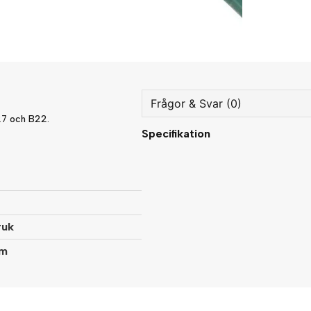
Frågor & Svar (0)
E27 och B22.
Specifikation
question
Fråga oss något om denna
name
Namn
ruk
mm
Ja, ni får publicera min fråg