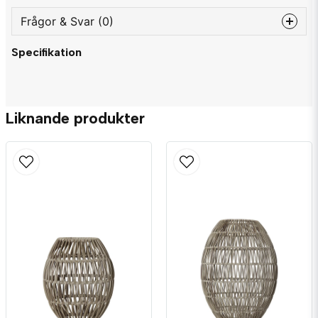
Frågor & Svar (0)
Specifikation
question
Fråga oss något om denna produkten...
Liknande produkter
name
Namn
email
Mejladress
Ja, ni får publicera min fråga