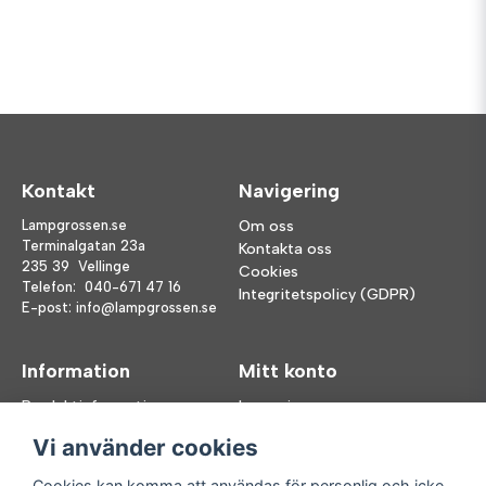
Kontakt
Navigering
Lampgrossen.se
Om oss
Terminalgatan 23a
Kontakta oss
235 39 Vellinge
Cookies
Telefon:
040-671 47 16
Integritetspolicy (GDPR)
E-post:
info@lampgrossen.se
Information
Mitt konto
Produktinformation
Logga in
Köpvillkor
Registrera dig
Vi använder cookies
FAQ
Glömt lösenord?
Våra varumärken
Cookies kan komma att användas för personlig och icke