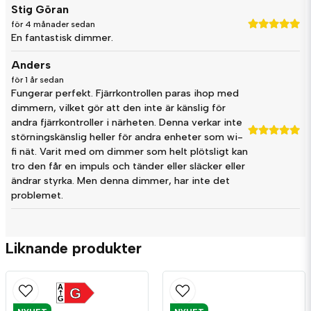
Stig Göran
för 4 månader sedan
En fantastisk dimmer.
name
Namn
Anders
för 1 år sedan
Fungerar perfekt. Fjärrkontrollen paras ihop med
email
dimmern, vilket gör att den inte är känslig för
Mejladress
andra fjärrkontroller i närheten. Denna verkar inte
störningskänslig heller för andra enheter som wi-
fi nät. Varit med om dimmer som helt plötsligt kan
tro den får en impuls och tänder eller släcker eller
Ja, ni får publicera min fråga
ändrar styrka. Men denna dimmer, har inte det
problemet.
Liknande produkter
A
G
G
Skicka fråga