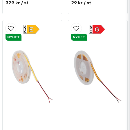
329 kr
/ st
29 kr
/ st
A
A
E
G
G
G
NYHET
NYHET