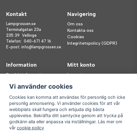
Kontakt
Navigering
Lampgrossen.se
Om oss
Terminalgatan 23a
Kontakta oss
235 39 Vellinge
Cookies
Telefon:
040-671 47 16
Integritetspolicy (GDPR)
E-post:
info@lampgrossen.se
Information
Mitt konto
Produktinformation
Logga in
Köpvillkor
Registrera dig
Vi använder cookies
FAQ
Glömt lösenord?
Våra varumärken
Cookies kan komma att användas för personlig och icke
personlig annonsering. Vi använder cookies för att vår
Följ oss
Handla enkelt
webbplats skall fungera och erbjuda dig bästa
upplevelse. Bekräfta ditt samtycke genom att trycka på
Facebook
godkänn alla eller anpassa via inställningar. Läs mer om
Instagram
vår
cookie policy
Enkla leveranser