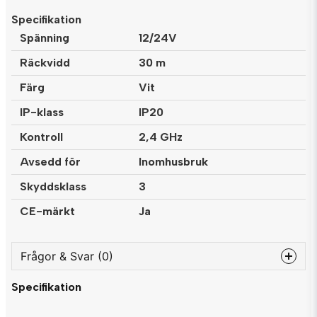
Specifikation
Spänning
12/24V
Räckvidd
30 m
Färg
Vit
IP-klass
IP20
Kontroll
2,4 GHz
Avsedd för
Inomhusbruk
Skyddsklass
3
CE-märkt
Ja
Frågor & Svar (0)
Specifikation
question
Fråga oss något om denna produkten...