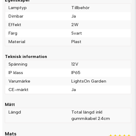
Egenskaper
Lamptyp
Tillbehör
Dimbar
Ja
Effekt
2W
name
Namn
Färg
Svart
Material
Plast
email
Mejladress
Teknisk information
Spänning
12V
IP klass
IP65
Ja, ni får publicera min fråga
Varumärke
LightsOn Garden
CE-märkt
Ja
Mått
Längd
Total längd inkl
gummikabel 24cm
Mats
Skicka fråga