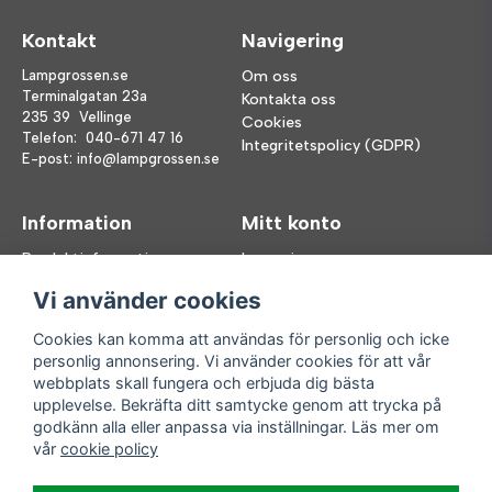
Kontakt
Navigering
Lampgrossen.se
Om oss
Terminalgatan 23a
Kontakta oss
235 39 Vellinge
Cookies
Telefon:
040-671 47 16
Integritetspolicy (GDPR)
E-post:
info@lampgrossen.se
Information
Mitt konto
Produktinformation
Logga in
Köpvillkor
Registrera dig
Vi använder cookies
FAQ
Glömt lösenord?
Våra varumärken
Cookies kan komma att användas för personlig och icke
personlig annonsering. Vi använder cookies för att vår
Följ oss
Handla enkelt
webbplats skall fungera och erbjuda dig bästa
upplevelse. Bekräfta ditt samtycke genom att trycka på
Facebook
godkänn alla eller anpassa via inställningar. Läs mer om
Instagram
vår
cookie policy
Enkla leveranser