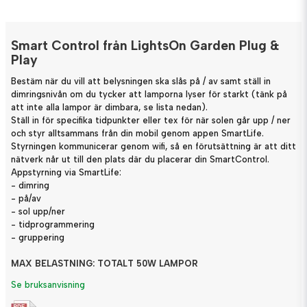
Smart Control från LightsOn Garden Plug &
Play
Bestäm när du vill att belysningen ska slås på / av samt ställ in
dimringsnivån om du tycker att lamporna lyser för starkt (tänk på
att inte alla lampor är dimbara, se lista nedan).
Ställ in för specifika tidpunkter eller tex för när solen går upp / ner
och styr alltsammans från din mobil genom appen SmartLife.
Styrningen kommunicerar genom wifi, så en förutsättning är att ditt
nätverk når ut till den plats där du placerar din SmartControl.
Appstyrning via SmartLife:
- dimring
- på/av
- sol upp/ner
- tidprogrammering
- gruppering
MAX BELASTNING: TOTALT 50W LAMPOR
Se bruksanvisning