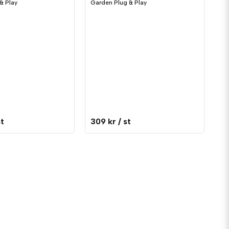
& Play
Garden Plug & Play
st
309 kr
/ st