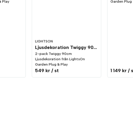
 Play
Garden Plug 
LIGHTSON
Ljusdekoration Twiggy 90cm 2-pack LightsOn Garden Plug & Play
2-pack Twiggy 90cm
Ljusdekoration från LightsOn
Garden Plug & Play
549 kr
/ st
1 149 kr
/ 