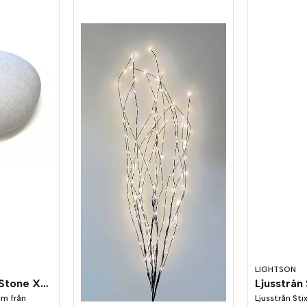
LIGHTSON
Dekorationssten Stone XL 40cm LightsOn Garden Plug & Play
m från
Ljusstrån Sti