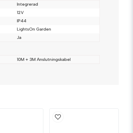
Integrerad
12V
IP44
LightsOn Garden
Ja
Skicka fråga
10M + 3M Anslutningskabel