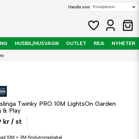
Handla som
ING
HUSBIL/HUSVAGN
OUTLET
REA
NYHETER
ay
sslinga Twinky PRO 10M LightsOn Garden
g & Play
 kr
/ st
ngd
10M + 3M Anslutningskabel