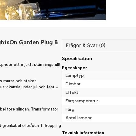
ghtsOn Garden Plug &
Frågor & Svar (0)
Specifikation
question
Fråga oss något om denna
prider ett mjukt, stämningsfullt
Egenskaper
Lamptyp
gs murar och staket.
Dimbar
lusiv känsla under jul och fest -
Effekt
name
Namn
Färgtemperatur
Färg
bel före slingan. Transformator
Antal lampor
Ja, ni får publicera min fråg
ed grenkabel eller/och T-koppling
Teknisk information