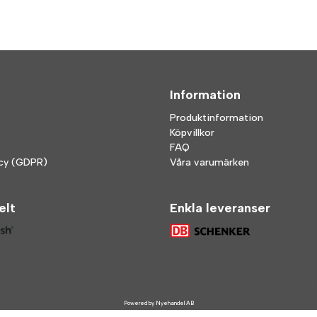
Information
Produktinformation
Köpvillkor
FAQ
icy (GDPR)
Våra varumärken
elt
Enkla leveranser
Powered by Nyehandel AB