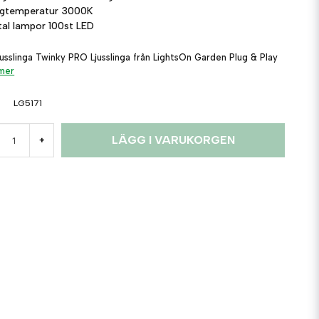
rgtemperatur
3000K
tal lampor
100st LED
jusslinga Twinky PRO Ljusslinga från LightsOn Garden Plug & Play
 mer
LG5171
LÄGG I VARUKORGEN
+