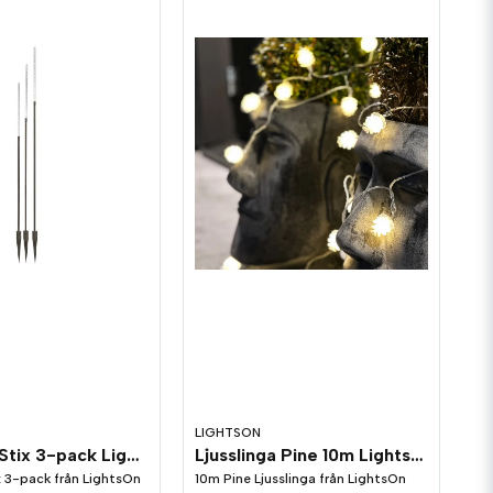
LIGHTSON
Ljusstrån Stix 3-pack LightsOn Garden Plug & Play
Ljusslinga Pine 10m LightsOn Garden Plug & Play
x 3-pack från LightsOn
10m Pine Ljusslinga från LightsOn