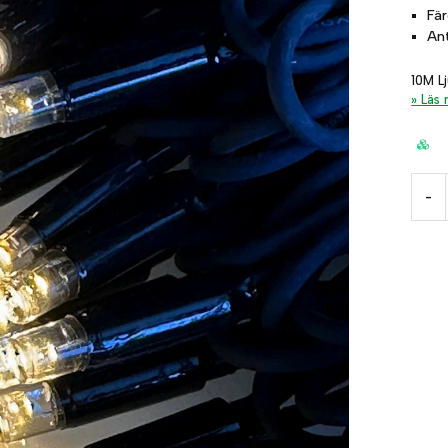
Fä
An
10M L
Läs
-