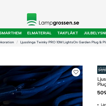
SMARTHEM
ELMATERIAL
TAKFLÄKT
JULBELYSN
koration
Ljusslinga Twinky PRO 10M LightsOn Garden Plug & Pl
Lju
Plu
509
Lä