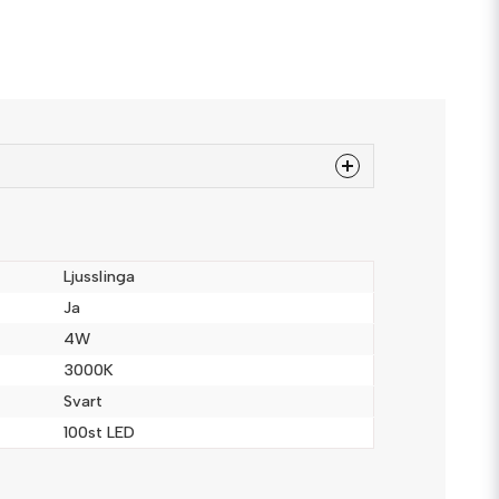
 produkten...
Ljusslinga
Ja
4W
email
Mejladress
3000K
Svart
100st LED
a