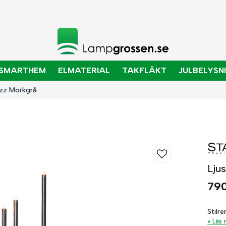
SMARTHEM
ELMATERIAL
TAKFLÄKT
JULBELYSN
uzz Mörkgrå
Lju
790
Stilre
Läs