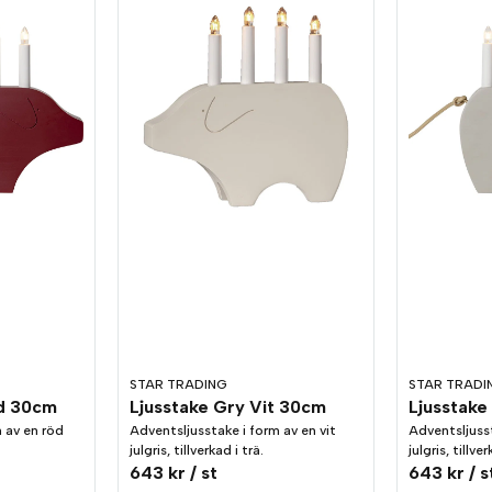
STAR TRADING
STAR TRADI
öd 30cm
Ljusstake Gry Vit 30cm
Ljusstake
 av en röd
Adventsljusstake i form av en vit
Adventsljuss
julgris, tillverkad i trä.
julgris, tillver
643 kr
/ st
643 kr
/ s