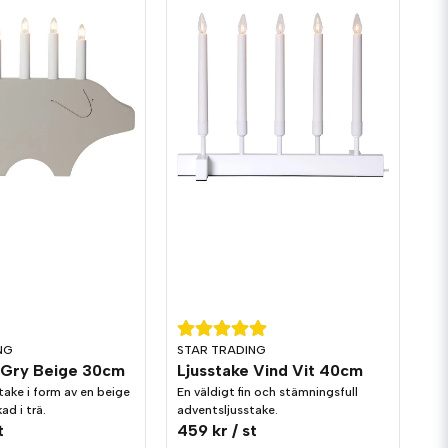
NG
STAR TRADING
 Gry Beige 30cm
Ljusstake Vind Vit 40cm
take i form av en beige
En väldigt fin och stämningsfull
kad i trä.
adventsljusstake.
t
459 kr
/ st