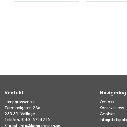
Kontakt
Navigering
Lampgrossen.se
Om oss
Terminalgatan 23a
Kontakta oss
235 39 Vellinge
Cookies
Telefon:
040-671 47 16
Integritetspol
E-post:
info@lampgrossen.se