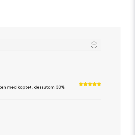
 produkten...
låten med köptet, dessutom 30%
email
Mejladress
a