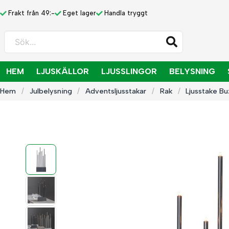
Frakt från 49:-
Eget lager
Handla tryggt
Sök...
HEM
LJUSKÄLLOR
LJUSSLINGOR
BELYSNING
Hem
Julbelysning
Adventsljusstakar
Rak
Ljusstake B