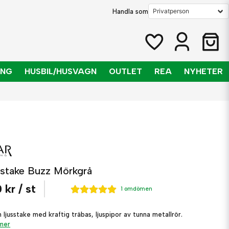
Handla som
ING
HUSBIL/HUSVAGN
OUTLET
REA
NYHETER
sstake Buzz Mörkgrå
 kr
/ st
1 omdömen
n ljusstake med kraftig träbas, ljuspipor av tunna metallrör.
 mer