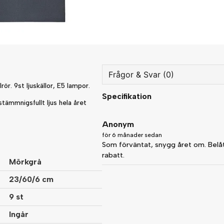
Frågor & Svar (0)
rör. 9st ljuskällor, E5 lampor.
Specifikation
question
 stämmnigsfullt ljus hela året
Fråga oss något om denna
Anonym
för 6 månader sedan
Som förväntat, snygg året om. Be
name
rabatt.
Namn
Mörkgrå
23/60/6 cm
9 st
Ja, ni får publicera min fråg
Ingår