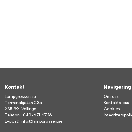
Kontakt
Navigering
Lampgrossen.se
Om oss
Terminalgatan 23a
Kontakta oss
235 39 Vellinge
Cookies
Telefon:
040-671 47 16
Integritetspol
E-post:
info@lampgrossen.se