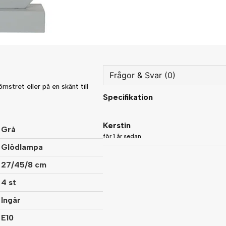
Frågor & Svar (0)
rnstret eller på en skänt till
Specifikation
question
Fråga oss något om denna
Kerstin
Grå
för 1 år sedan
Glödlampa
name
Namn
27/45/8 cm
4 st
Ingår
Ja, ni får publicera min fråg
E10