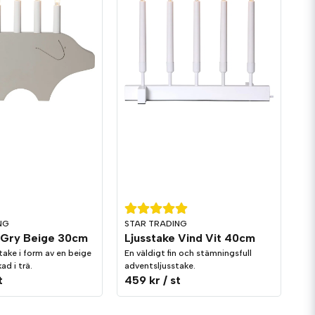
NG
STAR TRADING
 Gry Beige 30cm
Ljusstake Vind Vit 40cm
take i form av en beige
En väldigt fin och stämningsfull
kad i trä.
adventsljusstake.
t
459 kr
/ st