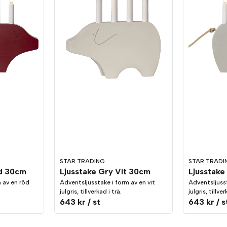
STAR TRADING
STAR TRADI
öd 30cm
Ljusstake Gry Vit 30cm
Ljusstake
 av en röd
Adventsljusstake i form av en vit
Adventsljuss
julgris, tillverkad i trä.
julgris, tillver
643 kr
/ st
643 kr
/ s