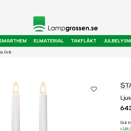
SMARTHEM
ELMATERIAL
TAKFLÄKT
JULBELYSN
la Grå
Lju
643
Grå tr
Läs