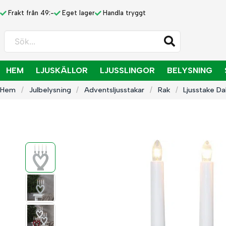
Frakt från 49:-
Eget lager
Handla tryggt
Sök...
HEM
LJUSKÄLLOR
LJUSSLINGOR
BELYSNING
Hem
Julbelysning
Adventsljusstakar
Rak
Ljusstake Da