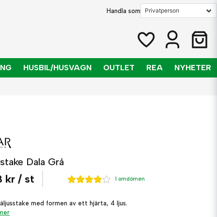
Handla som
ING
HUSBIL/HUSVAGN
OUTLET
REA
NYHETER
sstake Dala Grå
 kr
/ st
1 omdömen
äljusstake med formen av ett hjärta, 4 ljus.
 mer