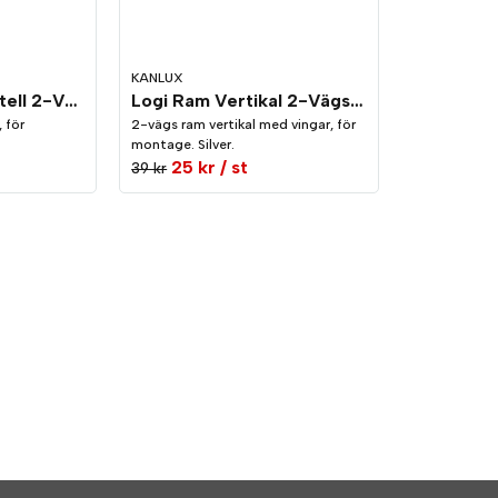
KANLUX
Logi Ram Horisontell 2-Vägs Silver
Logi Ram Vertikal 2-Vägs Silver
 för
2-vägs ram vertikal med vingar, för
montage. Silver.
25 kr
/ st
39 kr