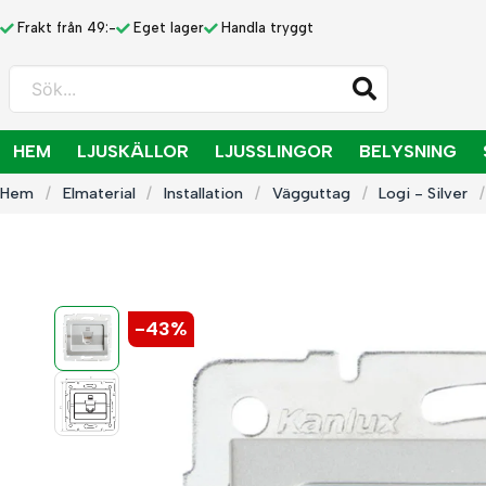
Frakt från 49:-
Eget lager
Handla tryggt
Sök...
HEM
LJUSKÄLLOR
LJUSSLINGOR
BELYSNING
Hem
Elmaterial
Installation
Vägguttag
Logi - Silver
-
43
%