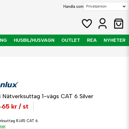
Handla som
ING
HUSBIL/HUSVAGN
OUTLET
REA
NYHETER
i Nätverksuttag 1-vägs CAT 6 Silver
65 kr
/ st
r
rksuttag RJ45 CAT 6.
 mer