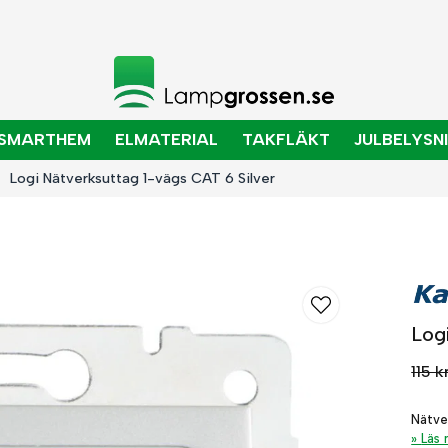
SMARTHEM
ELMATERIAL
TAKFLÄKT
JULBELYSN
Logi Nätverksuttag 1-vägs CAT 6 Silver
Log
115 k
Nätve
Läs