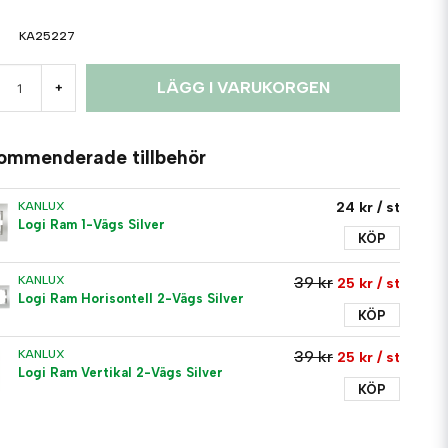
KA25227
LÄGG I VARUKORGEN
+
ommenderade tillbehör
24 kr
/ st
KANLUX
Logi Ram 1-Vägs Silver
KÖP
KANLUX
39 kr
25 kr
/ st
Logi Ram Horisontell 2-Vägs Silver
KÖP
KANLUX
39 kr
25 kr
/ st
Logi Ram Vertikal 2-Vägs Silver
KÖP