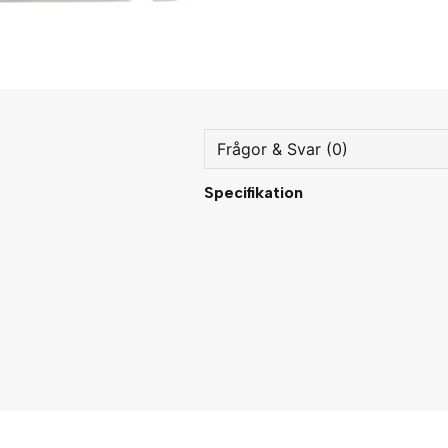
Frågor & Svar (0)
Specifikation
question
Fråga oss något om denna
name
Namn
Ja, ni får publicera min fråg