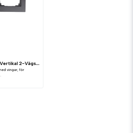
Logi Ram Vertikal 2-Vägs Grafit
ed vingar, för
.