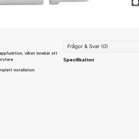
Frågor & Svar (0)
ppfunktion, vilket innebär att
rytare.
Specifikation
question
Fråga oss något om denna
plett installation.
name
Namn
Ja, ni får publicera min fråg