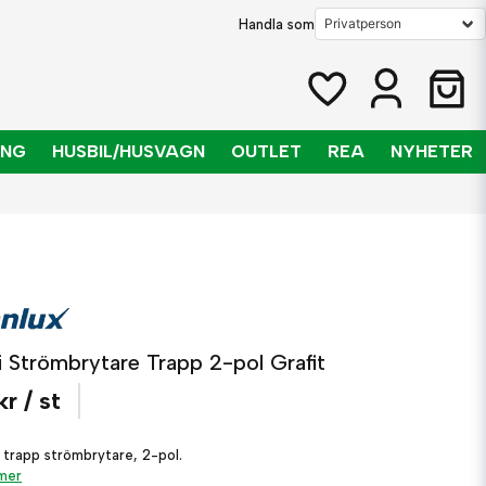
Handla som
ING
HUSBIL/HUSVAGN
OUTLET
REA
NYHETER
i Strömbrytare Trapp 2-pol Grafit
kr
/ st
d trapp strömbrytare, 2-pol.
 mer