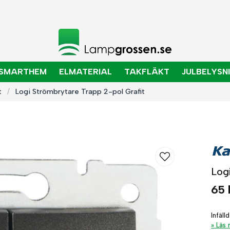
SMARTHEM
ELMATERIAL
TAKFLÄKT
JULBELYSN
t
Logi Strömbrytare Trapp 2-pol Grafit
Log
65 
Infäll
Läs