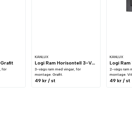
KANLUX
KANLUX
Grafit
Logi Ram Horisontell 3-Vägs Grafit
 för
3-vägs ram med vingar, för
2-vägs ram m
montage. Grafit.
montage. Vit
49 kr
/ st
49 kr
/ st