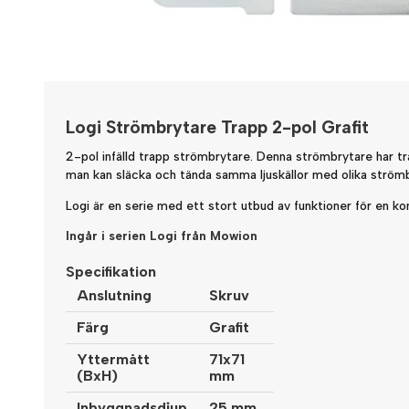
Logi Strömbrytare Trapp 2-pol Grafit
2-pol infälld trapp strömbrytare. Denna strömbrytare har tra
man kan släcka och tända samma ljuskällor med olika strömb
Logi är en serie med ett stort utbud av funktioner för en kom
Ingår i serien Logi från Mowion
Specifikation
Anslutning
Skruv
Färg
Grafit
Yttermått
71x71
(BxH)
mm
Inbyggnadsdjup
25 mm