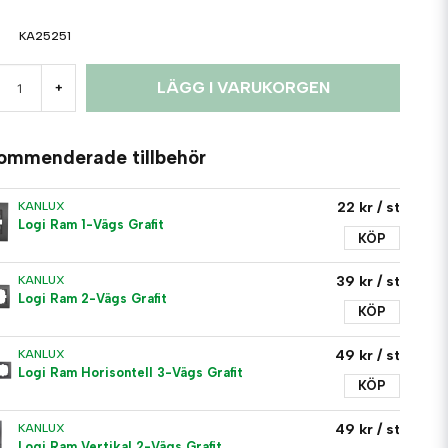
KA25251
LÄGG I VARUKORGEN
+
ommenderade tillbehör
22 kr
/ st
KANLUX
Logi Ram 1-Vägs Grafit
KÖP
39 kr
/ st
KANLUX
Logi Ram 2-Vägs Grafit
KÖP
49 kr
/ st
KANLUX
Logi Ram Horisontell 3-Vägs Grafit
KÖP
49 kr
/ st
KANLUX
Logi Ram Vertikal 2-Vägs Grafit