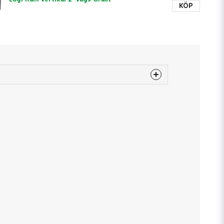
KÖP
 produkten...
email
Mejladress
a