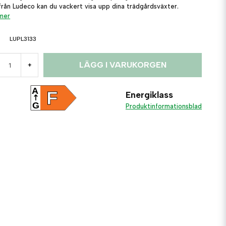
 från Ludeco kan du vackert visa upp dina trädgårdsväxter.
 mer
LUPL3133
LÄGG I VARUKORGEN
+
A
F
Energiklass
G
Produktinformationsblad