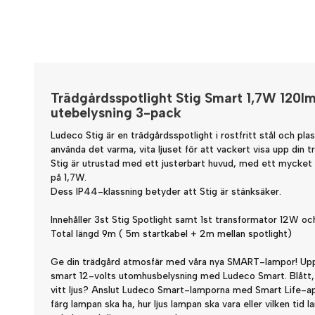
Trädgårdsspotlight Stig Smart 1,7W 120lm
utebelysning 3-pack
Ludeco Stig är en trädgårdsspotlight i rostfritt stål och pl
använda det varma, vita ljuset för att vackert visa upp din t
Stig är utrustad med ett justerbart huvud, med ett mycket
på 1,7W.
Dess IP44-klassning betyder att Stig är stänksäker.
Innehåller 3st Stig Spotlight samt 1st transformator 12W oc
Total längd 9m ( 5m startkabel + 2m mellan spotlight)
Ge din trädgård atmosfär med våra nya SMART-lampor! Up
smart 12-volts utomhusbelysning med Ludeco Smart. Blått, r
vitt ljus? Anslut Ludeco Smart-lamporna med Smart Life-app
färg lampan ska ha, hur ljus lampan ska vara eller vilken tid 