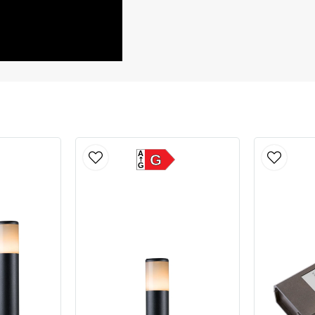
A
G
G