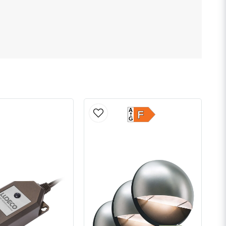
A
F
G