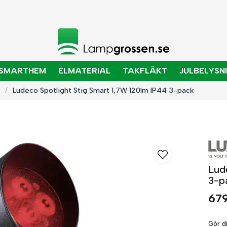
SMARTHEM
ELMATERIAL
TAKFLÄKT
JULBELYSN
Ludeco Spotlight Stig Smart 1,7W 120lm IP44 3-pack
Lud
3-p
679
Gör d