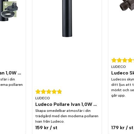
LUDECO
Ludeco Pollare Ivan 1,0W 90lm IP44 3-pack
fär i din
Ludecos skym
rna pollaren
ditt ljus att 
mörkt och se
går upp.
LUDECO
Ludeco Pollare Ivan 1,0W 90lm IP44
Skapa omedelbar atmosfär i din
trädgård med den moderna pollaren
Ivan från Ludeco.
159 kr
/ st
179 kr
/ st