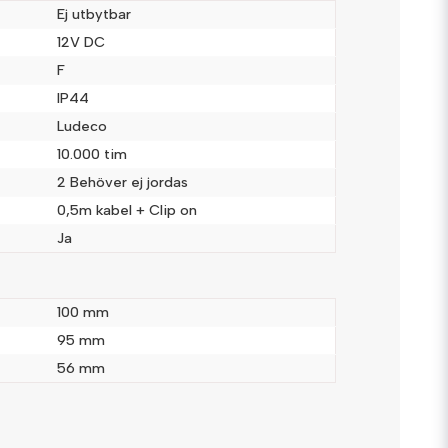
Ej utbytbar
12V DC
F
IP44
Ludeco
Skicka fråga
10.000 tim
2 Behöver ej jordas
0,5m kabel + Clip on
Ja
100 mm
95 mm
56 mm