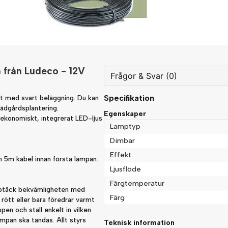
 från Ludeco - 12V
Frågor & Svar (0)
Specifikation
ast med svart beläggning. Du kan
question
Fråga oss något om denna
rädgårdsplantering.
Egenskaper
 ekonomiskt, integrerat LED-ljus
Lamptyp
Dimbar
Effekt
name
h 5m kabel innan första lampan.
Namn
Ljusflöde
Färgtemperatur
ptäck bekvämligheten med
Färg
ött eller bara föredrar varmt
Ja, ni får publicera min fråg
en och ställ enkelt in vilken
lampan ska tändas. Allt styrs
Teknisk information