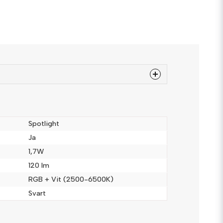
 produkten...
Spotlight
Ja
1,7W
email
Mejladress
120 lm
RGB + Vit (2500-6500K)
Svart
a