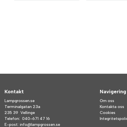
Kontakt
Navigering
Lampgrossen.se
Om oss
Terminalgatan 23a
Kontakta oss
235 39 Vellinge
Cookies
Telefon:
040-671 47 16
Integritetspol
E-post:
info@lampgrossen.se