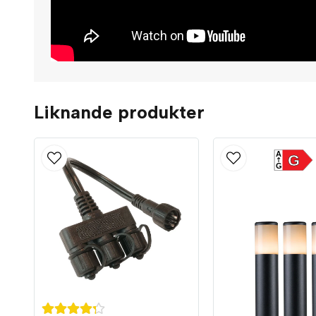
Liknande produkter
A
G
G