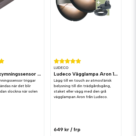
LUDECO
Ludeco Skymningssensor IP44
Ludeco Vägglampa Aron 1,0W 90lm IP44 3-pack
ningssensor triggar
Lägg till en touch av atmosfärisk
tändas när det blir
belysning till din trädgårdsgång,
dan slockna när solen
staket eller vägg med den grå
vägglampan Aron från Ludeco.
649 kr
/ frp