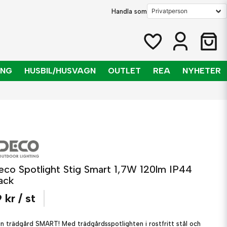
Handla som
ING
HUSBIL/HUSVAGN
OUTLET
REA
NYHETER
eco Spotlight Stig Smart 1,7W 120lm IP44
ack
 kr
/ st
in trädgård SMART! Med trädgårdsspotlighten i rostfritt stål och