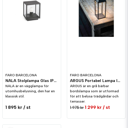
FARO BARCELONA
FARO BARCELONA
NALA Stolplampa Glas IP54
ARGUS Portabel Lampa IP54 Uppladdningsbar
NALA är en vägglampa för
ARGUS är en grå bärbar
utomhusbelysning, den har en
bordslampa som är utformad
klassisk stil.
för att belysa trädgårdar och
terrasser.
1 895 kr
/ st
1 299 kr
/ st
1 975 kr