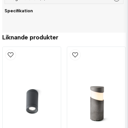
Specifikation
question
Fråga oss något om denna produkten...
Liknande produkter
name
Namn
email
Mejladress
Ja, ni får publicera min fråga