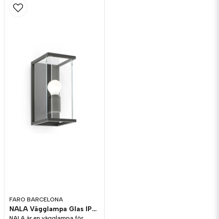
FARO BARCELONA
NALA Vägglampa Glas IP54
NALA är en vägglampa för