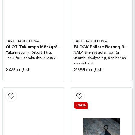
Skicka fråga
FARO BARCELONA
FARO BARCELONA
OLOT Taklampa Mörkgrå IP44
BLOCK Pollare Betong 350mm IP65
Takarmatur i mörkgrå färg.
NALA är en vägglampa för
IP44 för utomhusbruk, 230V.
utomhusbelysning, den har en
klassisk stil.
349 kr
/ st
2 995 kr
/ st
-34%