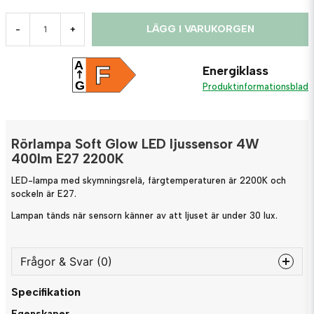
LÄGG I VARUKORGEN
-
+
A
F
Energiklass
G
Produktinformationsblad
Rörlampa Soft Glow LED ljussensor 4W
400lm E27 2200K
LED-lampa med skymningsrelä, färgtemperaturen är 2200K och
sockeln är E27.
Lampan tänds när sensorn känner av att ljuset är under 30 lux.
Frågor & Svar (0)
Specifikation
question
Fråga oss något om denna produkten...
Egenskaper