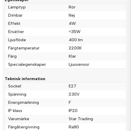
Lamptyp
Rör
Dimbar
Nej
Effekt
4W
name
Namn
Ersätter
≈35W
Ljusflöde
400 lm
email
Färgtemperatur
2200K
Mejladress
Färg
Klar
Specialegenskaper
Ljussensor
Ja, ni får publicera min fråga
Teknisk information
Sockel
E27
Spänning
230V
Energimärkning
F
IP klass
IP20
Varumärke
Star Trading
Färgåtergivning
Ra80
Skicka fråga