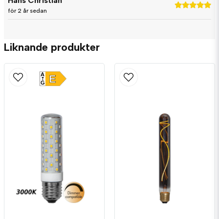
Hans Christian
för 2 år sedan
Liknande produkter
A
E
G