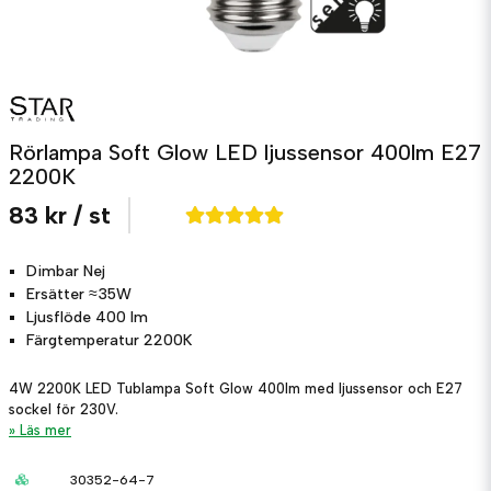
Rörlampa Soft Glow LED ljussensor 400lm E27
2200K
83 kr
/ st
Dimbar
Nej
Ersätter
≈35W
Ljusflöde
400 lm
Färgtemperatur
2200K
4W 2200K LED Tublampa Soft Glow 400lm med ljussensor och E27
sockel för 230V.
Läs mer
30352-64-7