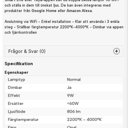
och ställa in dem till önskat ljus. De kan även integreras med
produkter från
Google Home
eller
Amazon Alexa
.
Anslutning via WiFi - Enkel installation - Klar att använda i 3 enkla
steg - Ställbar färgtemperatur 2200°K-4000°K - Dimbar via appen
och fjärrkontrollen
Frågor & Svar (0)
Specifikation
question
Fråga oss något om denna produkten...
Egenskaper
Lamptyp
Normal
Dimbar
Ja
Effekt
9W
name
Namn
Ersätter
≈60W
Ljusflöde
806 lm
email
Färgtemperatur
2200°K - 4000°K
Mejladress
Färg
Opal