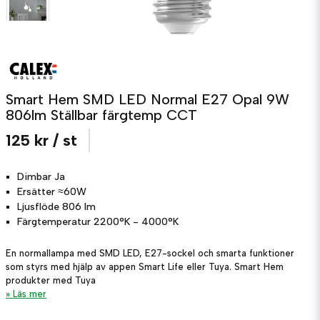
Smart Hem SMD LED Normal E27 Opal 9W
806lm Ställbar färgtemp CCT
125 kr
/ st
Dimbar
Ja
Ersätter
≈60W
Ljusflöde
806 lm
Färgtemperatur
2200°K - 4000°K
En normallampa med SMD LED, E27-sockel och smarta funktioner
som styrs med hjälp av appen Smart Life eller Tuya. Smart Hem
produkter med Tuya
Läs mer