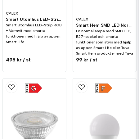
CALEX
Smart Utomhus LED-Strip RGB + Varmvit
CALEX
Smart Hem SMD LED Normal E27 Opal 14W 1400lm Ställbar färgtemp CCT
Smart Utomhus LED-Strip RGB
+ Varmvit med smarta
En normallampa med SMD LED,
funktioner med hjälp av appen
E27-sockel och smarta
Smart Life.
funktioner som styrs med hjälp
av appen Smart Life eller Tuya.
Smart Hem produkter med Tuya
495 kr
/ st
99 kr
/ st
A
A
G
F
G
G