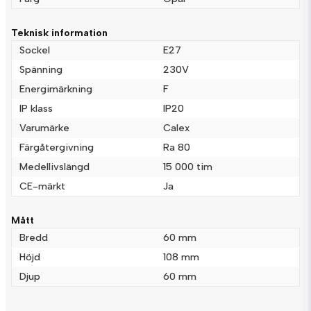
Teknisk information
Ja, ni får publicera min fråga
Sockel
E27
Spänning
230V
Energimärkning
F
IP klass
IP20
Varumärke
Calex
Färgåtergivning
Ra 80
Medellivslängd
15 000 tim
Skicka fråga
CE-märkt
Ja
Mått
Bredd
60 mm
Höjd
108 mm
Djup
60 mm