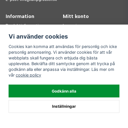
Information
Mitt konto
Produktinformation
Logga in
Köpvillkor
Registrera dig
Vi använder cookies
FAQ
Glömt lösenord?
Våra varumärken
Cookies kan komma att användas för personlig och icke
personlig annonsering. Vi använder cookies för att vår
Följ oss
Handla enkelt
webbplats skall fungera och erbjuda dig bästa
upplevelse. Bekräfta ditt samtycke genom att trycka på
Facebook
godkänn alla eller anpassa via inställningar. Läs mer om
Instagram
vår
cookie policy
Enkla leveranser
Godkänn alla
Inställningar
Powered by Nyehandel AB
>