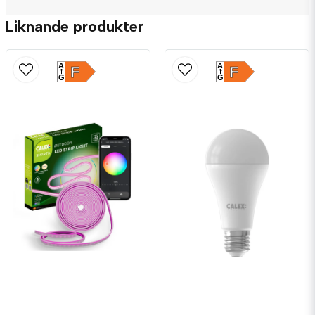
Liknande produkter
A
A
F
F
G
G