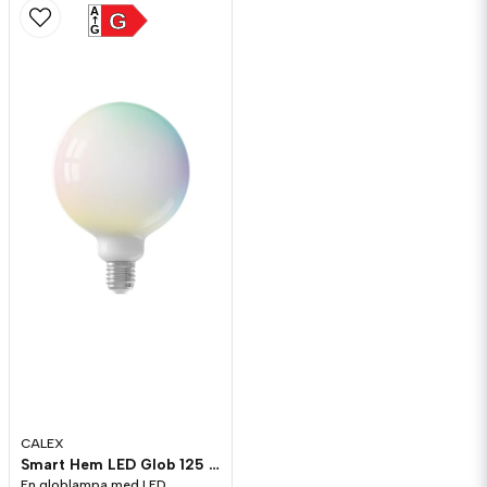
A
G
G
CALEX
Smart Hem LED Glob 125 E27 Opal 5.5W 380lm RGB+Ställbar färgtemp CCT
En globlampa med LED