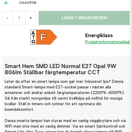
CA429118
LÄGG I VARUKORGEN
-
+
A
F
Energiklass
G
Produktinformationsblad
Smart Hem SMD LED Normal E27 Opal 9W
806lm Ställbar färgtemperatur CCT
Letar du efter en smart lampa som ger mer fokuserat ljus? Denna
standard Smart-lampa med E27-sockel passar i nästan alla
armaturer och ändrar enkelt färgtemperaturen (2200°K-4000°K).
Gå från starkt morgonljus till varmt kvällsljus på nolltid för mysiga
kvällar. Ställ in timers och rutiner för att optimera din
boendekomfort.
Dessa smarta lampor kan styras med en vanlig väggbrytare och via
WiFi men inte med en vanlig dimmer. Via en smart fjärrkontroll och
Smart Life
eller
Tuya
-appen kan du koppla dessa lampor till WiFi