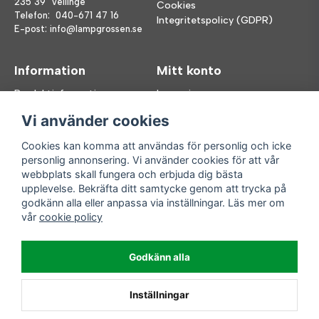
235 39 Vellinge
Cookies
Telefon:
040-671 47 16
Integritetspolicy (GDPR)
E-post:
info@lampgrossen.se
Information
Mitt konto
Produktinformation
Logga in
Köpvillkor
Registrera dig
Vi använder cookies
FAQ
Glömt lösenord?
Våra varumärken
Cookies kan komma att användas för personlig och icke
personlig annonsering. Vi använder cookies för att vår
Följ oss
Handla enkelt
webbplats skall fungera och erbjuda dig bästa
upplevelse. Bekräfta ditt samtycke genom att trycka på
Facebook
godkänn alla eller anpassa via inställningar. Läs mer om
Instagram
vår
cookie policy
Enkla leveranser
Godkänn alla
Inställningar