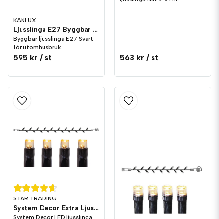
KANLUX
Ljusslinga E27 Byggbar 10st Socklar 10-meter Svart
Byggbar ljusslinga E27 Svart
för utomhusbruk.
595 kr
/ st
563 kr
/ st
STAR TRADING
System Decor Extra Ljusslinga LED 50 Svart
System Decor LED ljusslinga