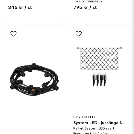
för utomhusbruk.
346 kr
/ st
795 kr
/ st
SYSTEM LED
System LED Ljusslinga Nät 2x1 meter Svart Kallvit
Kallvit System LED svart
ljusslinga Nät 2 x 1 m.