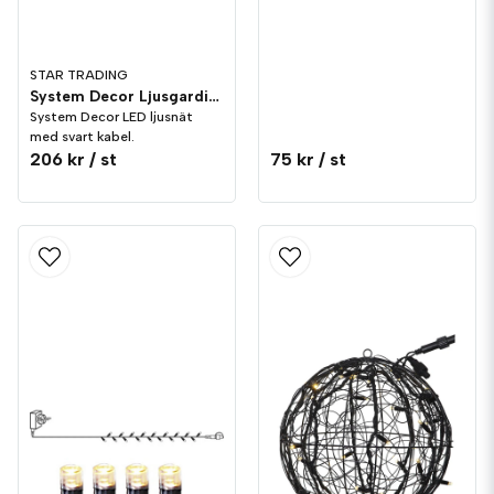
STAR TRADING
System Decor Ljusgardin Svart LED
System Decor LED ljusnät
med svart kabel.
206 kr
/ st
75 kr
/ st