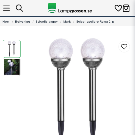
Hem
Belysning
Solcellslampor
Mark
Solcellspollare Roma 2-p