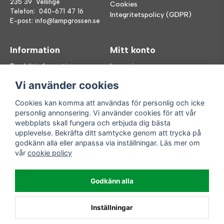
235 39 Vellinge
Cookies
Telefon:
040-671 47 16
Integritetspolicy (GDPR)
E-post:
info@lampgrossen.se
Information
Mitt konto
Produktinformation
Logga in
Köpvillkor
Registrera dig
Vi använder cookies
FAQ
Glömt lösenord?
Våra varumärken
Cookies kan komma att användas för personlig och icke
personlig annonsering. Vi använder cookies för att vår
Följ oss
Handla enkelt
webbplats skall fungera och erbjuda dig bästa
upplevelse. Bekräfta ditt samtycke genom att trycka på
Facebook
godkänn alla eller anpassa via inställningar. Läs mer om
Instagram
vår
cookie policy
Enkla leveranser
Godkänn alla
Inställningar