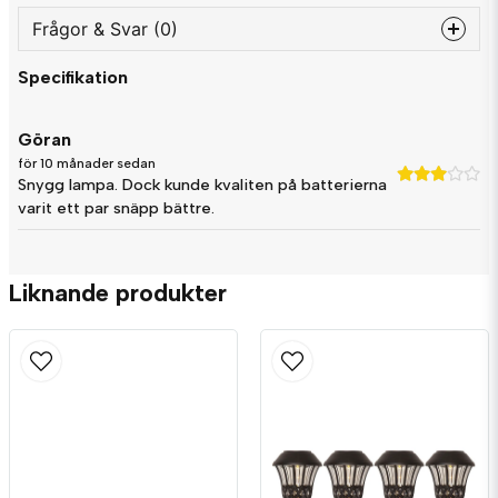
Frågor & Svar (0)
Specifikation
question
Fråga oss något om denna produkten...
Göran
för 10 månader sedan
Snygg lampa. Dock kunde kvaliten på batterierna
name
varit ett par snäpp bättre.
Namn
Liknande produkter
email
Mejladress
Ja, ni får publicera min fråga