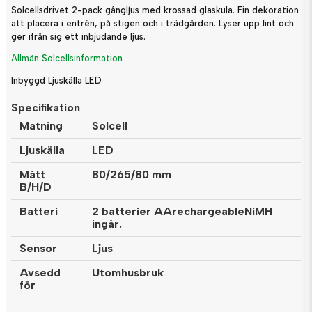
Solcellsdrivet 2-pack gångljus med krossad glaskula. Fin dekoration
att placera i entrén, på stigen och i trädgården. Lyser upp fint och
ger ifrån sig ett inbjudande ljus.
Allmän Solcellsinformation
Inbyggd Ljuskälla LED
Specifikation
Matning
Solcell
Ljuskälla
LED
Mått
80/265/80 mm
B/H/D
Batteri
2 batterier AArechargeableNiMH
ingår.
Sensor
Ljus
Avsedd
Utomhusbruk
för