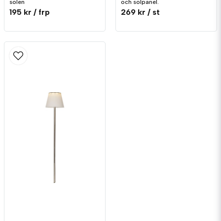
solen
och solpanel.
195 kr
/ frp
269 kr
/ st