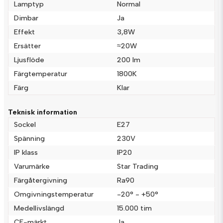
Lamptyp
Normal
Dimbar
Ja
Effekt
3,8W
name
Namn
Ersätter
≈20W
Ljusflöde
200 lm
email
Färgtemperatur
1800K
Mejladress
Färg
Klar
Teknisk information
Ja, ni får publicera min fråga
Sockel
E27
Spänning
230V
IP klass
IP20
Varumärke
Star Trading
Färgåtergivning
Ra90
Omgivningstemperatur
-20° - +50°
Medellivslängd
15.000 tim
Skicka fråga
CE-märkt
Ja