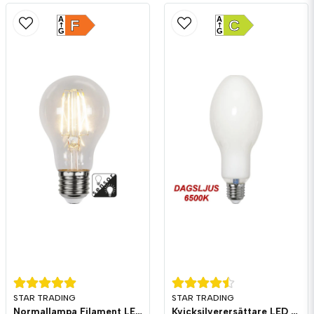
A
A
F
C
G
G
STAR TRADING
STAR TRADING
Normallampa Filament LED ljussensor 450lm E27 2700K
Kvicksilverersättare LED 3000lm E27 6500K