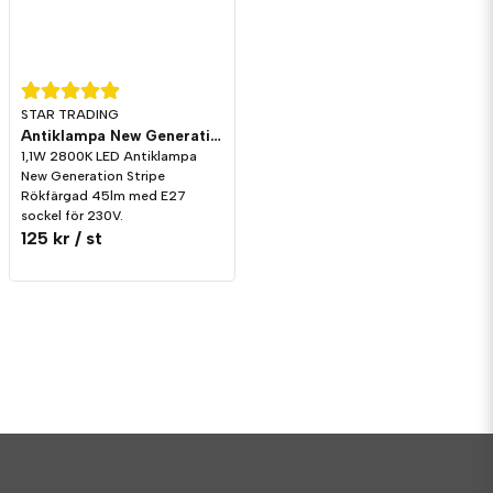
STAR TRADING
Antiklampa New Generation Stripe Rökfärgad LED 45lm E27 2800K
1,1W 2800K LED Antiklampa
New Generation Stripe
Rökfärgad 45lm med E27
sockel för 230V.
125 kr
/ st