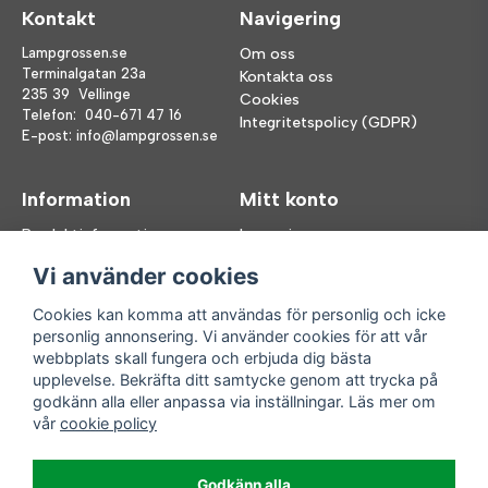
Kontakt
Navigering
Lampgrossen.se
Om oss
Terminalgatan 23a
Kontakta oss
235 39 Vellinge
Cookies
Telefon:
040-671 47 16
Integritetspolicy (GDPR)
E-post:
info@lampgrossen.se
Information
Mitt konto
Produktinformation
Logga in
Köpvillkor
Registrera dig
Vi använder cookies
FAQ
Glömt lösenord?
Våra varumärken
Cookies kan komma att användas för personlig och icke
personlig annonsering. Vi använder cookies för att vår
Följ oss
Handla enkelt
webbplats skall fungera och erbjuda dig bästa
upplevelse. Bekräfta ditt samtycke genom att trycka på
Facebook
godkänn alla eller anpassa via inställningar. Läs mer om
Instagram
vår
cookie policy
Enkla leveranser
Godkänn alla