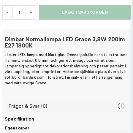
LÄGG I VARUKORGEN
-
+
Dimbar Normallampa LED Grace 3,8W 200lm
E27 1800K
Läcker LED-lampa med klart glas. Denna ljuskälla har ett extra tunt
filament, endast 0.8 mm, och ger ett mysigt och varmt sken.
Lämpar sig ypperligt för dekorationsbelysning och passar perfekt i
våra upphäng, eller lampfötter. Hittar sin självklara plats över såväl
soffbord, bardisk som i fönstret. Fin själv eller i ett arrangemang
med våra övriga Grace.
Frågor & Svar (0)
Specifikation
question
Fråga oss något om denna produkten...
Egenskaper