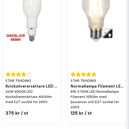
STAR TRADING
STAR TRADING
Kvicksilverersättare LED 4000lm E27 6500K
Normallampa Filament LED ljussensor 1050lm E27 2700K
26W 6500K LED
8W 2700K LED Normallampa
Kvicksilverersättare 4000lm
Filament 1050lm med
med E27 sockel för 230V.
ljussensor och E27 sockel för
230V.
375 kr
/ st
125 kr
/ st