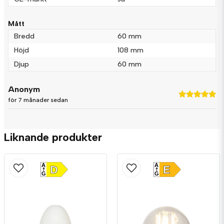
Mått
Bredd
60 mm
Höjd
108 mm
Djup
60 mm
Anonym
för 7 månader sedan
Liknande produkter
A
A
D
E
G
G