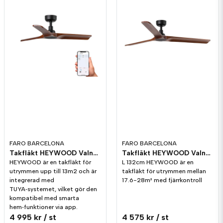
Vad är max takvinkel för denna?
Butiken svarade
Hej!
Max takvinkel är 18º för denna fläkten.
FARO BARCELONA
FARO BARCELONA
Takfläkt HEYWOOD Valnöt/Svart S Smart Tuya
Takfläkt HEYWOOD Valnöt/Svart L
HEYWOOD är en takfläkt för
L 132cm HEYWOOD är en
utrymmen upp till 13m2 och är
takfläkt för utrymmen mellan
integrerad med
17.6-28m² med fjärrkontroll
TUYA‑systemet, vilket gör den
kompatibel med smarta
hem‑funktioner via app.
4 995 kr
/ st
4 575 kr
/ st