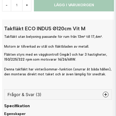
LÄGG I VARUKORGEN
-
+
Takfläkt ECO INDUS Ø120cm Vit M
Takfläkt utan belysning passande för rum från
13m²
till
17,6m²
.
Motorn är tillverkad av stål och fläktbladen av metall.
Fläkten styrs med en väggkontroll
(ingår)
och har
3 hastigheter,
150/225/322 rpm
som motsvarar
16/26/68W
.
Denna takfläkt har vinter/sommar-funktion (snurrar åt båda hållen),
den m
onteras direkt mot taket och är även lämplig för snedtak.
Frågor & Svar (3)
Specifikation
question
Fråga oss något om denna produkten...
Egenskaper