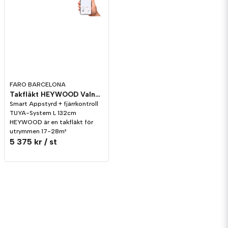
FARO BARCELONA
Takfläkt HEYWOOD Valnöt/Svart L Smart Tuya
Smart Appstyrd + fjärrkontroll
TUYA-System L 132cm
HEYWOOD är en takfläkt för
utrymmen 17-28m²
5 375 kr
/ st