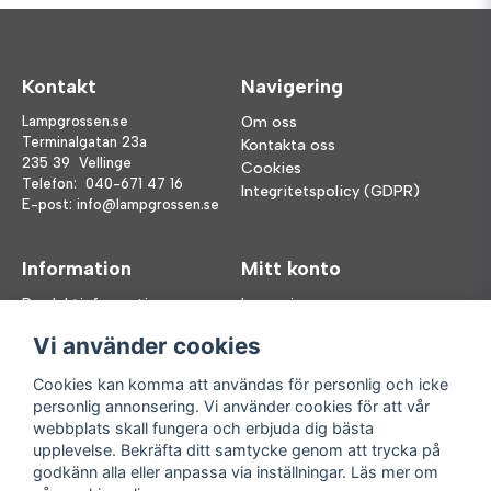
Kontakt
Navigering
Lampgrossen.se
Om oss
Terminalgatan 23a
Kontakta oss
235 39 Vellinge
Cookies
Telefon:
040-671 47 16
Integritetspolicy (GDPR)
E-post:
info@lampgrossen.se
Information
Mitt konto
Produktinformation
Logga in
Köpvillkor
Registrera dig
Vi använder cookies
FAQ
Glömt lösenord?
Våra varumärken
Cookies kan komma att användas för personlig och icke
personlig annonsering. Vi använder cookies för att vår
Följ oss
Handla enkelt
webbplats skall fungera och erbjuda dig bästa
upplevelse. Bekräfta ditt samtycke genom att trycka på
Facebook
godkänn alla eller anpassa via inställningar. Läs mer om
Instagram