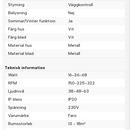
Styrning
Väggkontroll
Belysning
Nej
Sommar/Vinter funktion
Ja
name
Namn
Färg hus
Vit
Färg blad
Vit
email
Material hus
Metall
Mejladress
Material blad
Metall
Teknisk information
Ja, ni får publicera min fråga
Watt
16-26-68
RPM
150-225-322
Ljudnivå
38-48-63
IP klass
IP20
Spänning
230V
Varumärke
Faro
Rumsstorlek
13 - 18m²
Skicka fråga