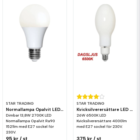
STAR TRADING
STAR TRADING
Normallampa Opalvit LED Ra90 1521lm E27 2700K Dim
Kvicksilverersättare LED 4000lm E27 6500K
Dimbar 13,8W 2700K LED
26W 6500K LED
Normallampa Opalvit Ra90
Kvicksilverersättare 4000lm
1521lm med E27 sockel för
med E27 sockel för 230V.
230V.
95 kr
/ st
375 kr
/ st