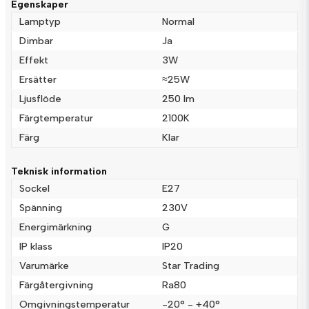
Egenskaper
Lamptyp
Normal
Dimbar
Ja
Effekt
3W
name
Namn
Ersätter
≈25W
Ljusflöde
250 lm
email
Färgtemperatur
2100K
Mejladress
Färg
Klar
Teknisk information
Ja, ni får publicera min fråga
Sockel
E27
Spänning
230V
Energimärkning
G
IP klass
IP20
Varumärke
Star Trading
Färgåtergivning
Ra80
Omgivningstemperatur
-20° - +40°