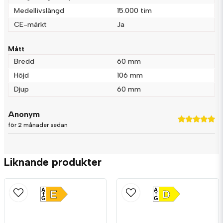
Skicka fråga
Medellivslängd
15.000 tim
CE-märkt
Ja
Mått
Bredd
60 mm
Höjd
106 mm
Djup
60 mm
Anonym
för 2 månader sedan
Liknande produkter
A
A
E
D
G
G