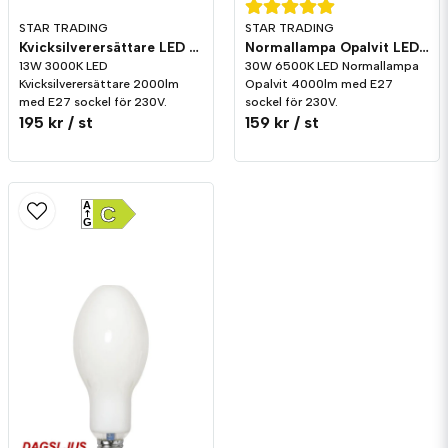
STAR TRADING
STAR TRADING
Kvicksilverersättare LED 2000lm E27 3000K
Normallampa Opalvit LED 4000lm E27 6500K
13W 3000K LED
30W 6500K LED Normallampa
Kvicksilverersättare 2000lm
Opalvit 4000lm med E27
med E27 sockel för 230V.
sockel för 230V.
195 kr
/ st
159 kr
/ st
A
C
G