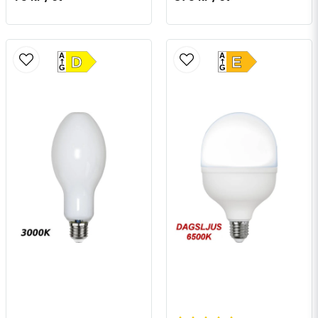
A
A
D
E
G
G