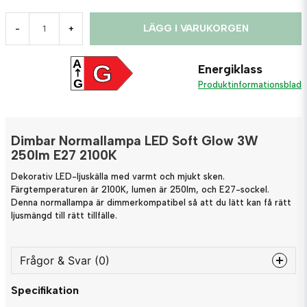
LÄGG I VARUKORGEN
-
+
A
G
Energiklass
G
Produktinformationsblad
Dimbar Normallampa LED Soft Glow 3W
250lm E27 2100K
Dekorativ LED-ljuskälla med varmt och mjukt sken.
Färgtemperaturen är 2100K, lumen är 250lm, och E27-sockel.
Denna normallampa är dimmerkompatibel så att du lätt kan få rätt
ljusmängd till rätt tillfälle.
Frågor & Svar (0)
Specifikation
question
Fråga oss något om denna produkten...