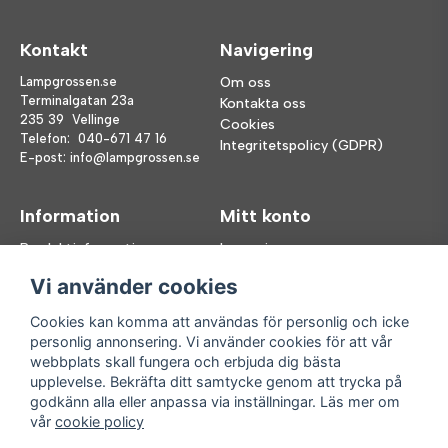
Kontakt
Navigering
Lampgrossen.se
Om oss
Terminalgatan 23a
Kontakta oss
235 39 Vellinge
Cookies
Telefon:
040-671 47 16
Integritetspolicy (GDPR)
E-post:
info@lampgrossen.se
Information
Mitt konto
Produktinformation
Logga in
Köpvillkor
Registrera dig
Vi använder cookies
FAQ
Glömt lösenord?
Våra varumärken
Cookies kan komma att användas för personlig och icke
personlig annonsering. Vi använder cookies för att vår
Följ oss
Handla enkelt
webbplats skall fungera och erbjuda dig bästa
upplevelse. Bekräfta ditt samtycke genom att trycka på
Facebook
godkänn alla eller anpassa via inställningar. Läs mer om
Instagram
vår
cookie policy