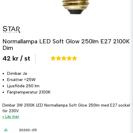
Normallampa LED Soft Glow 250lm E27 2100K
Dim
42 kr
/ st
Dimbar
Ja
Ersätter
≈25W
Ljusflöde
250 lm
Färgtemperatur
2100K
Dimbar 3W 2100K LED Normallampa Soft Glow 250lm med E27 sockel
för 230V.
Läs mer
30330-05