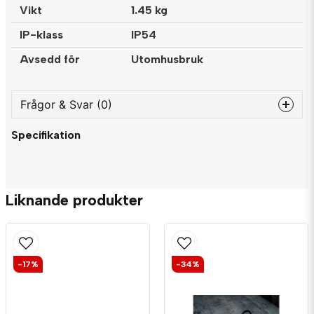
Vikt
1.45 kg
IP-klass
IP54
Avsedd för
Utomhusbruk
Frågor & Svar (0)
Specifikation
question
Fråga oss något om denna produkten...
Liknande produkter
name
Namn
-17%
-34%
email
Mejladress