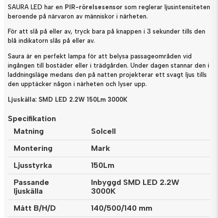
SAURA LED har en
PIR-rörelsesensor
som reglerar ljusintensiteten
beroende på närvaron av människor i närheten.
För att slå på eller av, tryck bara på knappen i 3 sekunder tills den
blå indikatorn slås på eller av.
Saura är en perfekt lampa för att belysa passageområden vid
ingången till bostäder eller i trädgården. Under dagen stannar den i
laddningsläge medans den på natten projekterar ett svagt ljus tills
den upptäcker någon i närheten och lyser upp.
Ljuskälla: SMD LED 2.2W 150Lm 3000K
Specifikation
Matning
Solcell
Montering
Mark
Ljusstyrka
150Lm
Passande
Inbyggd SMD LED 2.2W
ljuskälla
3000K
Mått B/H/D
140/500/140 mm