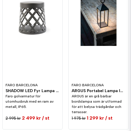
Ja, ni får publicera min fråga
Skicka fråga
FARO BARCELONA
FARO BARCELONA
SHADOW LED Fyr Lampa IP65
ARGUS Portabel Lampa IP54 Uppladdningsbar
Faro golvarmatur för
ARGUS är en grå bärbar
utomhusbruk med en ram av
bordslampa som är utformad
metall, IP65.
för att belysa trädgårdar och
terrasser.
2 499 kr
/ st
1 299 kr
/ st
2 995 kr
1 975 kr