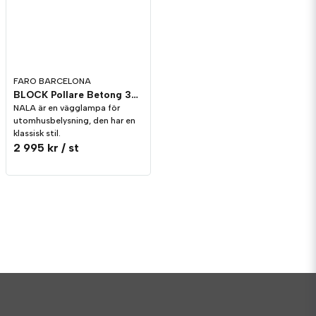
FARO BARCELONA
BLOCK Pollare Betong 350mm IP65
NALA är en vägglampa för
utomhusbelysning, den har en
klassisk stil.
2 995 kr
/ st