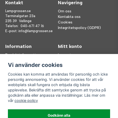
Kontakt
Navigering
Lampgrossen.se
Om oss
Terminalgatan 23a
Kontakta oss
235 39 Vellinge
Cookies
Telefon:
040-671 47 16
Integritetspolicy (GDPR)
E-post:
info@lampgrossen.se
Information
Mitt konto
Produktinformation
Logga in
Köpvillkor
Registrera dig
Vi använder cookies
FAQ
Glömt lösenord?
Våra varumärken
Cookies kan komma att användas för personlig och icke
personlig annonsering. Vi använder cookies för att vår
Följ oss
Handla enkelt
webbplats skall fungera och erbjuda dig bästa
upplevelse. Bekräfta ditt samtycke genom att trycka på
Facebook
godkänn alla eller anpassa via inställningar. Läs mer om
Instagram
vår
cookie policy
Enkla leveranser
Godkänn alla