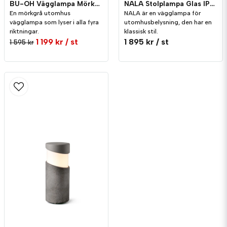
BU-OH Vägglampa Mörkgrå IP65
NALA Stolplampa Glas IP54
En mörkgrå utomhus
NALA är en vägglampa för
vägglampa som lyser i alla fyra
utomhusbelysning, den har en
riktningar.
klassisk stil.
1 199 kr
/ st
1 895 kr
/ st
1 595 kr