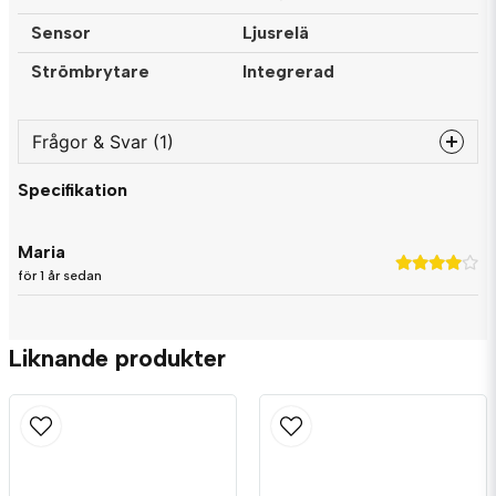
Sensor
Ljusrelä
Strömbrytare
Integrerad
Frågor & Svar (1)
Specifikation
question
Fråga oss något om denna produkten...
Maria
för 1 år sedan
name
Namn
Liknande produkter
email
Mejladress