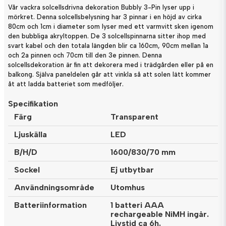
Vår vackra solcellsdrivna dekoration Bubbly 3-Pin lyser upp i
mörkret. Denna solcellsbelysning har 3 pinnar i en höjd av cirka
80cm och 1cm i diameter som lyser med ett varmvitt sken igenom
den bubbliga akryltoppen. De 3 solcellspinnarna sitter ihop med
svart kabel och den totala längden blir ca 160cm, 90cm mellan 1a
och 2a pinnen och 70cm till den 3e pinnen. Denna
solcellsdekoration är fin att dekorera med i trädgården eller på en
balkong. Själva paneldelen går att vinkla så att solen lätt kommer
åt att ladda batteriet som medföljer.
Specifikation
Färg
Transparent
Ljuskälla
LED
B/H/D
1600/830/70 mm
Sockel
Ej utbytbar
Användningsområde
Utomhus
Batteriinformation
1 batteri AAA
rechargeable NiMH ingår.
Livstid ca 6h.