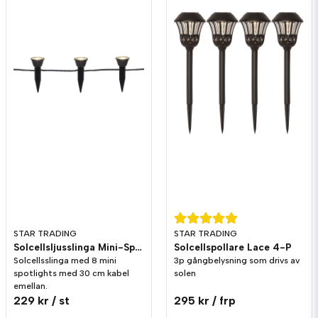
Ja, ni får publicera min fråga
Skicka fråga
Tjärstin Kraft frågade
för 1 år sedan
Hej har ni batterier till denna produkten
STAR TRADING
STAR TRADING
Solcellsljusslinga Mini-Spotlight
Solcellspollare Lace 4-P
Butiken svarade
Solcellsslinga med 8 mini
3p gångbelysning som drivs av
Hej!
spotlights med 30 cm kabel
solen
Ja, du hittar de här
Reservbatteri 600mAh AAA till
emellan.
solcellslampor, 2-pack
.
229 kr
/ st
295 kr
/ frp