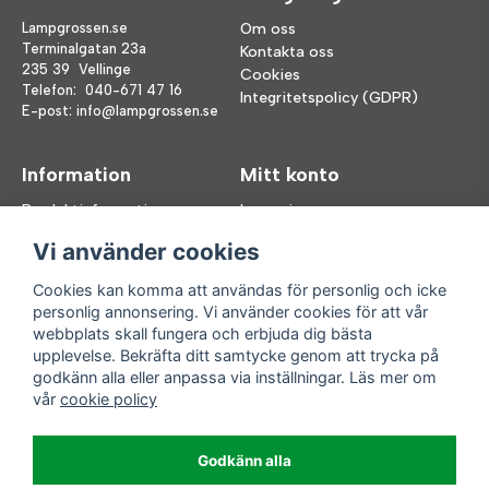
Lampgrossen.se
Om oss
Terminalgatan 23a
Kontakta oss
235 39 Vellinge
Cookies
Telefon:
040-671 47 16
Integritetspolicy (GDPR)
E-post:
info@lampgrossen.se
Information
Mitt konto
Produktinformation
Logga in
Köpvillkor
Registrera dig
Vi använder cookies
FAQ
Glömt lösenord?
Våra varumärken
Cookies kan komma att användas för personlig och icke
personlig annonsering. Vi använder cookies för att vår
Följ oss
Handla enkelt
webbplats skall fungera och erbjuda dig bästa
upplevelse. Bekräfta ditt samtycke genom att trycka på
Facebook
godkänn alla eller anpassa via inställningar. Läs mer om
Instagram
vår
cookie policy
Enkla leveranser
Godkänn alla