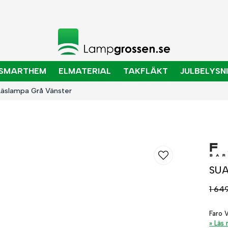
SMARTHEM
ELMATERIAL
TAKFLÄKT
JULBELYSN
äslampa Grå Vänster
SUA
1 64
Faro 
Läs