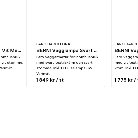
FARO BARCELONA
FARO BARC
BERNI Vägglampa Vit Med Läslampa
BERNI Vägglampa Svart Med Läslampa
inomhusbruk
Faro Väggarmatur för inomhusbruk
Faro Väggarm
h vit stomme.
med svart textilskärm och svart
med vit text
Varmvit
stomme. Inkl. LED Läslampa 3W
krom. Inkl. 
Varmvit
1 849 kr
/ st
1 775 kr
/ 