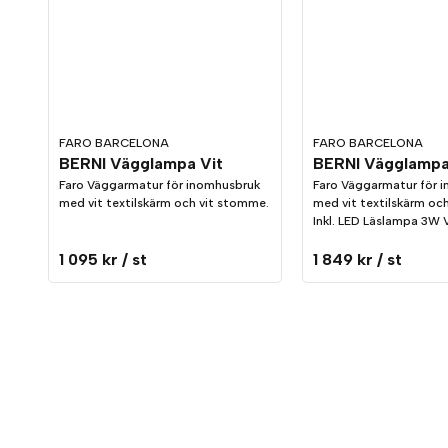
FARO BARCELONA
FARO BARCELONA
BERNI Vägglampa Vit
Faro Väggarmatur för inomhusbruk
Faro Väggarmatur för 
med vit textilskärm och vit stomme.
med vit textilskärm oc
Inkl. LED Läslampa 3W 
1 095 kr
/ st
1 849 kr
/ st