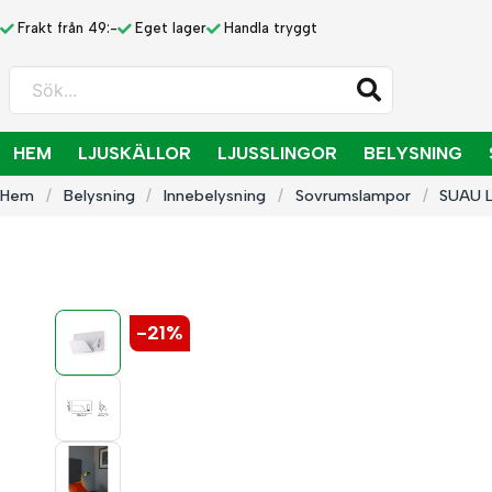
Frakt från 49:-
Eget lager
Handla tryggt
Sök...
HEM
LJUSKÄLLOR
LJUSSLINGOR
BELYSNING
Hem
Belysning
Innebelysning
Sovrumslampor
SUAU L
-
21
%