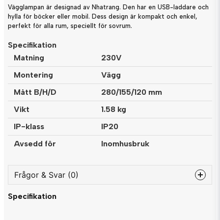
Vägglampan är designad av Nhatrang. Den har en USB-laddare och
hylla för böcker eller mobil. Dess design är kompakt och enkel,
perfekt för alla rum, speciellt för sovrum.
Specifikation
Matning
230V
Montering
Vägg
Mått B/H/D
280/155/120 mm
Vikt
1.58 kg
IP-klass
IP20
Avsedd för
Inomhusbruk
Frågor & Svar (0)
Specifikation
question
Fråga oss något om denna produkten...