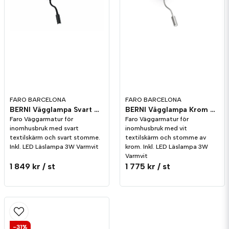
FARO BARCELONA
FARO BARCELONA
BERNI Vägglampa Svart Med Läslampa
BERNI Vägglampa Krom Med Läslampa
Faro Väggarmatur för
Faro Väggarmatur för
inomhusbruk med svart
inomhusbruk med vit
textilskärm och svart stomme.
textilskärm och stomme av
Inkl. LED Läslampa 3W Varmvit
krom. Inkl. LED Läslampa 3W
Varmvit
1 849 kr
/ st
1 775 kr
/ st
-31%