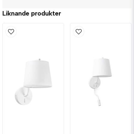
Liknande produkter
name
Namn
email
Mejladress
Ja, ni får publicera min fråga
Skicka fråga