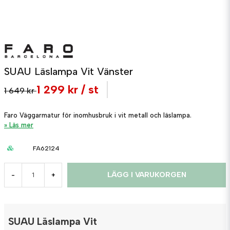
SUAU Läslampa Vit Vänster
1 299 kr
/ st
1 649 kr
Faro Väggarmatur för inomhusbruk i vit metall och läslampa.
Läs mer
FA62124
LÄGG I VARUKORGEN
-
+
SUAU Läslampa Vit